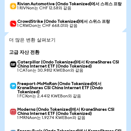
Rivian Automotive (Ondo Tokenized)에서 스위스 프랑
1 RIVNon는 CHF 12.58와 같음
CrowdStrike (Ondo Tokenized)에서 스위스 프랑
1 CRWDon는 CHF 668.01와 같음
더 많은 변환 살펴보기
고급 자산 전환
Caterpillar (Ondo Tokenized)에서 KraneShares CSI
China Internet ETF (Ondo Tokenized)
1 CATon는 30.9812 KWEBon와 같음
Freeport-McMoRan (Ondo Tokenized)에서
KraneShares CSI China Internet ETF (Ondo
Tokenized)
1 FCXon는 2.4412 KWEBon와 같음
Moderna (Ondo Tokenized)에서 KraneShares CSI
China Internet ETF (Ondo Tokenized)
1 MRNAon는 1.9274 KWEBon와 같음