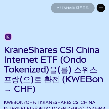
METAMASK 다운로드
METAMASK 다운로드
KraneShares CSI China
Internet ETF (Ondo
Tokenized)을(를) 스위스
프랑(으)로 환전 (KWEBon
→ CHF)
KWEBON/CHF: 1 KRANESHARES CSI CHINA
INTERNET ETF (ONDO TOKENIZED)은(는) 22.8863