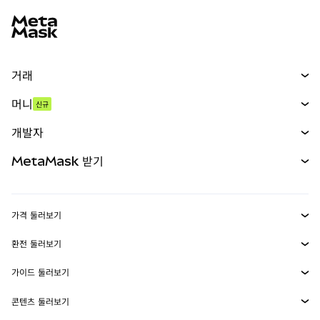
MetaMask 사이트 바닥글
거래
스왑
머니
신규
예측 시장
신규
매수
개발자
무기한 선물
신규
카드
문서 보기
MetaMask 받기
실물자산
mUSD
신규
대시보드
Transaction Shield
수익 창출
Smart Accounts Kit
에이전트 지갑
신규
가격 둘러보기
임베디드 지갑
Snaps
비트코인 가격
환전 둘러보기
MetaMask Connect
이더리움 가격
보상
신규
BTC를 USD로 환전
솔라나 가격
가이드 둘러보기
Snaps
보안
ETH를 USD로 환전
BTC 매수
시바이누 가격
USDT를 INR로 환전
콘텐츠 둘러보기
웹3 서비스
고객 지원
ETH 매수
페페 가격
비트코인 지갑