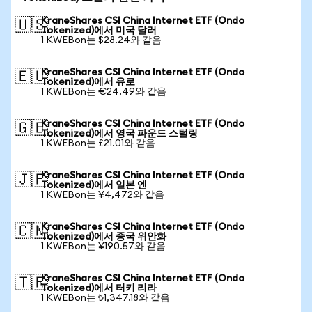
KraneShares CSI China Internet ETF (Ondo
🇺🇸
Tokenized)에서 미국 달러
1 KWEBon는 $28.24와 같음
KraneShares CSI China Internet ETF (Ondo
🇪🇺
Tokenized)에서 유로
1 KWEBon는 €24.49와 같음
KraneShares CSI China Internet ETF (Ondo
🇬🇧
Tokenized)에서 영국 파운드 스털링
1 KWEBon는 £21.01와 같음
KraneShares CSI China Internet ETF (Ondo
🇯🇵
Tokenized)에서 일본 엔
1 KWEBon는 ¥4,472와 같음
KraneShares CSI China Internet ETF (Ondo
🇨🇳
Tokenized)에서 중국 위안화
1 KWEBon는 ¥190.57와 같음
KraneShares CSI China Internet ETF (Ondo
🇹🇷
Tokenized)에서 터키 리라
1 KWEBon는 ₺1,347.18와 같음