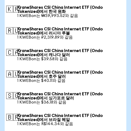
KraneShares CSI China Internet ETF (Ondo
🇰🇷
Tokenized)에서 한국 원화
1 KWEBon는 ₩39,993.52와 같음
KraneShares CSI China Internet ETF (Ondo
🇷🇺
Tokenized)에서 러시아 루블
1 KWEBon는 ₽2,319.89와 같음
KraneShares CSI China Internet ETF (Ondo
🇨🇦
Tokenized)에서 캐나다 달러
1 KWEBon는 $39.58와 같음
KraneShares CSI China Internet ETF (Ondo
🇦🇺
Tokenized)에서 호주 달러
1 KWEBon는 $40.11와 같음
KraneShares CSI China Internet ETF (Ondo
🇸🇬
Tokenized)에서 싱가포르 달러
1 KWEBon는 $36.18와 같음
KraneShares CSI China Internet ETF (Ondo
🇧🇷
Tokenized)에서 브라질 헤알
1 KWEBon는 R$144.34와 같음