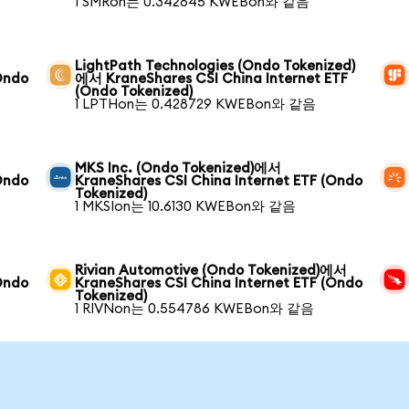
1 SMRon는 0.342845 KWEBon와 같음
LightPath Technologies (Ondo Tokenized)
Ondo
에서 KraneShares CSI China Internet ETF
(Ondo Tokenized)
1 LPTHon는 0.428729 KWEBon와 같음
MKS Inc. (Ondo Tokenized)에서
Ondo
KraneShares CSI China Internet ETF (Ondo
Tokenized)
1 MKSIon는 10.6130 KWEBon와 같음
Rivian Automotive (Ondo Tokenized)에서
Ondo
KraneShares CSI China Internet ETF (Ondo
Tokenized)
1 RIVNon는 0.554786 KWEBon와 같음