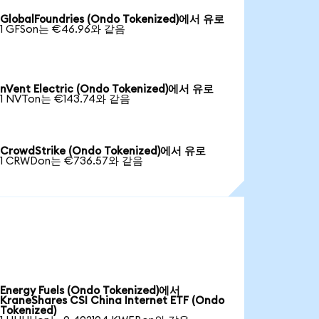
GlobalFoundries (Ondo Tokenized)에서 유로
1 GFSon는 €46.96와 같음
nVent Electric (Ondo Tokenized)에서 유로
1 NVTon는 €143.74와 같음
CrowdStrike (Ondo Tokenized)에서 유로
1 CRWDon는 €736.57와 같음
Energy Fuels (Ondo Tokenized)에서
KraneShares CSI China Internet ETF (Ondo
Tokenized)