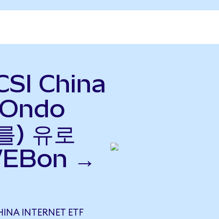
CSI China
 (Ondo
(를) 유로
WEBon →
INA INTERNET ETF