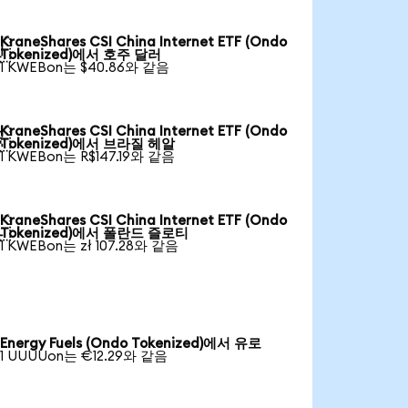
KraneShares CSI China Internet ETF (Ondo

Tokenized)에서 호주 달러
1 KWEBon는 $40.86와 같음
KraneShares CSI China Internet ETF (Ondo

Tokenized)에서 브라질 헤알
1 KWEBon는 R$147.19와 같음
KraneShares CSI China Internet ETF (Ondo

Tokenized)에서 폴란드 즐로티
1 KWEBon는 zł 107.28와 같음
Energy Fuels (Ondo Tokenized)에서 유로
1 UUUUon는 €12.29와 같음