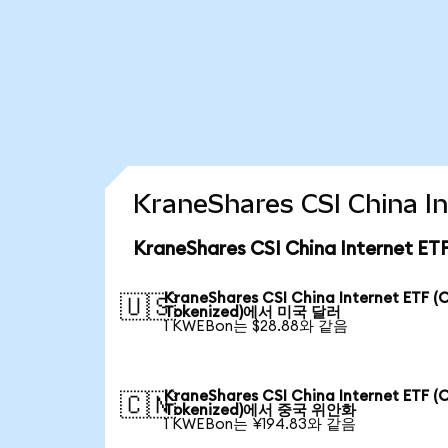
KraneShares CSI China
KraneShares CSI China Internet 
KraneShares CSI China Internet ETF (
🇺🇸
Tokenized)에서 미국 달러
1 KWEBon는 $28.88와 같음
KraneShares CSI China Internet ETF (
🇨🇳
Tokenized)에서 중국 위안화
1 KWEBon는 ¥194.83와 같음