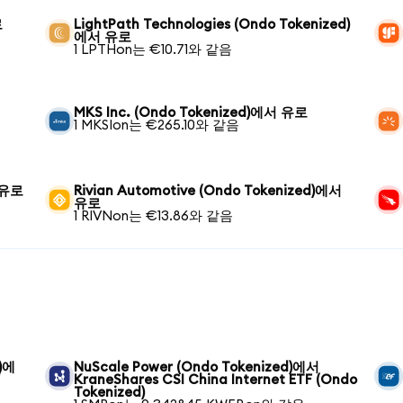
로
LightPath Technologies (Ondo Tokenized)
에서 유로
1 LPTHon는 €10.71와 같음
MKS Inc. (Ondo Tokenized)에서 유로
1 MKSIon는 €265.10와 같음
서 유로
Rivian Automotive (Ondo Tokenized)에서
유로
1 RIVNon는 €13.86와 같음
d)에
NuScale Power (Ondo Tokenized)에서
F
KraneShares CSI China Internet ETF (Ondo
Tokenized)