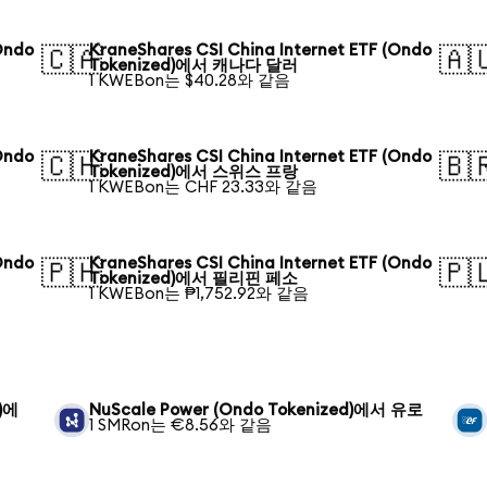
Ondo
KraneShares CSI China Internet ETF (Ondo
🇨🇦
🇦
Tokenized)에서 캐나다 달러
1 KWEBon는 $40.28와 같음
Ondo
KraneShares CSI China Internet ETF (Ondo
🇨🇭
🇧
Tokenized)에서 스위스 프랑
1 KWEBon는 CHF 23.33와 같음
Ondo
KraneShares CSI China Internet ETF (Ondo
🇵🇭
🇵
Tokenized)에서 필리핀 페소
1 KWEBon는 ₱1,752.92와 같음
d)에
NuScale Power (Ondo Tokenized)에서 유로
1 SMRon는 €8.56와 같음