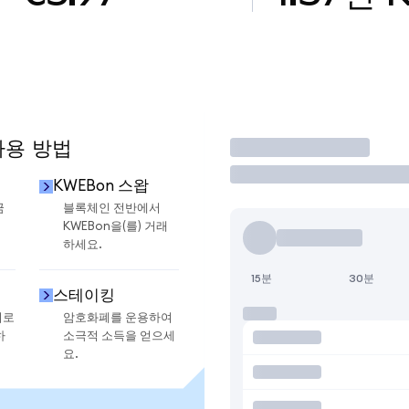
사용 방법
거래
KWEBon 스왑
금
블록체인 전반에서
KWEBon을(를) 거래
하세요.
15분
30분
스테이킹
지로
암호화폐를 운용하여
하
소극적 소득을 얻으세
요.