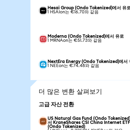
Hesai Group (Ondo Tokenized)에서 유
1 HSAIon는 €16.70와 같음
Moderna (Ondo Tokenized)에서 유로
1 MRNAon는 €51.73와 같음
NextEra Energy (Ondo Tokenized)에
1 NEEon는 €74.48와 같음
더 많은 변환 살펴보기
고급 자산 전환
US Natural Gas Fund (Ondo Tokenize
서 KraneShares CSI China Internet ET
(Ondo Tokenized)