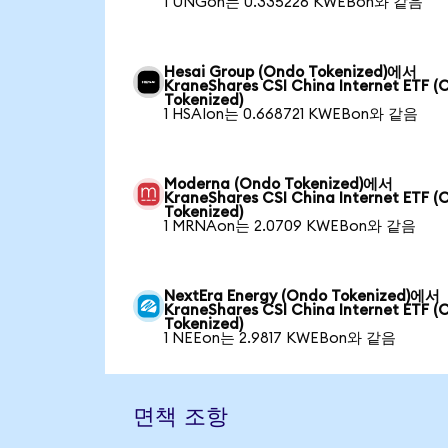
1 UNGon는 0.335226 KWEBon와 같음
Hesai Group (Ondo Tokenized)에서
KraneShares CSI China Internet ETF (
Tokenized)
1 HSAIon는 0.668721 KWEBon와 같음
Moderna (Ondo Tokenized)에서
KraneShares CSI China Internet ETF (
Tokenized)
1 MRNAon는 2.0709 KWEBon와 같음
NextEra Energy (Ondo Tokenized)에서
KraneShares CSI China Internet ETF (
Tokenized)
1 NEEon는 2.9817 KWEBon와 같음
면책 조항