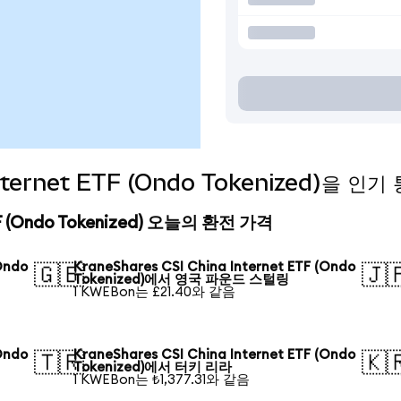
 Internet ETF (Ondo Tokenized)을
ETF (Ondo Tokenized) 오늘의 환전 가격
Ondo
KraneShares CSI China Internet ETF (Ondo
🇬🇧
🇯
Tokenized)에서 영국 파운드 스털링
1 KWEBon는 £21.40와 같음
Ondo
KraneShares CSI China Internet ETF (Ondo
🇹🇷
🇰
Tokenized)에서 터키 리라
1 KWEBon는 ₺1,377.31와 같음