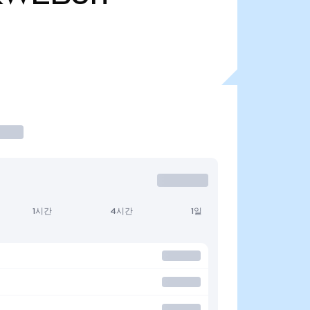
1시간
4시간
1일