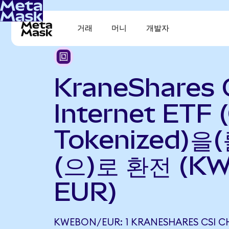
거래
머니
개발자
KraneShares 
Internet ETF
Tokenized)을
(으)로 환전 (K
EUR)
KWEBON/EUR: 1 KRANESHARES CSI CH