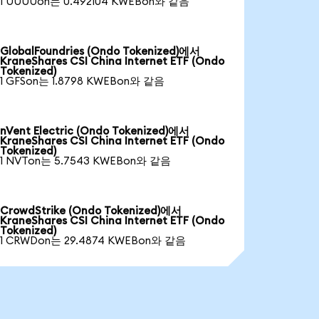
1 UUUUon는 0.492104 KWEBon와 같음
GlobalFoundries (Ondo Tokenized)에서
KraneShares CSI China Internet ETF (Ondo
Tokenized)
1 GFSon는 1.8798 KWEBon와 같음
nVent Electric (Ondo Tokenized)에서
KraneShares CSI China Internet ETF (Ondo
Tokenized)
1 NVTon는 5.7543 KWEBon와 같음
CrowdStrike (Ondo Tokenized)에서
KraneShares CSI China Internet ETF (Ondo
Tokenized)
1 CRWDon는 29.4874 KWEBon와 같음