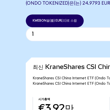
(ONDO TOKENIZED)은(는) 24.9793
KWEBON을(를) EUR(으)로 스왑
최신 KraneShares CSI Chi
KraneShares CSI China Internet ETF 
KraneShares CSI China Internet ETF (O
시가총액
€3.92만