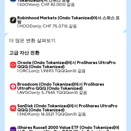
Tokenized)에서 스위스 프랑
1 SGOVon는 CHF 82.00와 같음
Robinhood Markets (Ondo Tokenized)에서 스위스 프
랑
1 HOODon는 CHF 75.37와 같음
더 많은 변환 살펴보기
고급 자산 전환
Oracle (Ondo Tokenized)에서 ProShares UltraPro
QQQ (Ondo Tokenized)
1 ORCLon는 1.9693 TQQQon와 같음
Broadcom (Ondo Tokenized)에서 ProShares
UltraPro QQQ (Ondo Tokenized)
1 AVGOon는 5.7465 TQQQon와 같음
SanDisk (Ondo Tokenized)에서 ProShares UltraPro
QQQ (Ondo Tokenized)
1 SNDKon는 16.5521 TQQQon와 같음
iShares Russell 2000 Value ETF (Ondo Tokenized)에