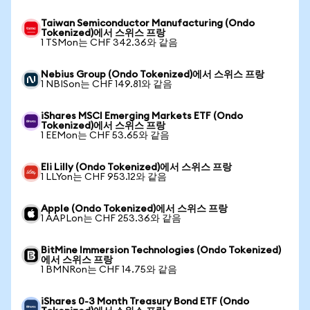
Taiwan Semiconductor Manufacturing (Ondo
Tokenized)에서 스위스 프랑
1 TSMon는 CHF 342.36와 같음
Nebius Group (Ondo Tokenized)에서 스위스 프랑
1 NBISon는 CHF 149.81와 같음
iShares MSCI Emerging Markets ETF (Ondo
Tokenized)에서 스위스 프랑
1 EEMon는 CHF 53.65와 같음
Eli Lilly (Ondo Tokenized)에서 스위스 프랑
1 LLYon는 CHF 953.12와 같음
Apple (Ondo Tokenized)에서 스위스 프랑
1 AAPLon는 CHF 253.36와 같음
BitMine Immersion Technologies (Ondo Tokenized)
에서 스위스 프랑
1 BMNRon는 CHF 14.75와 같음
iShares 0-3 Month Treasury Bond ETF (Ondo