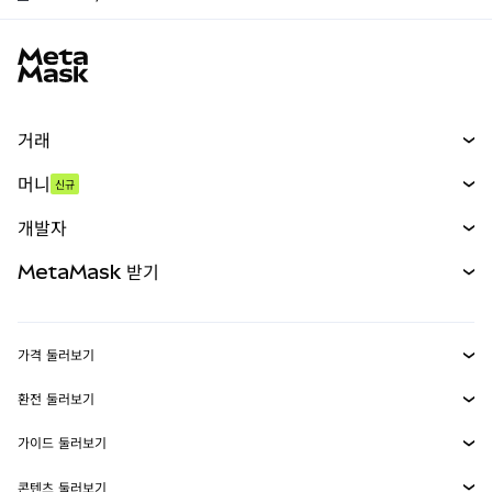
MetaMask 사이트 바닥글
거래
스왑
머니
신규
예측 시장
신규
매수
개발자
무기한 선물
신규
카드
문서 보기
MetaMask 받기
실물자산
mUSD
신규
대시보드
Transaction Shield
수익 창출
Smart Accounts Kit
에이전트 지갑
신규
가격 둘러보기
임베디드 지갑
Snaps
비트코인 가격
환전 둘러보기
MetaMask Connect
이더리움 가격
보상
신규
BTC를 USD로 환전
솔라나 가격
가이드 둘러보기
Snaps
보안
ETH를 USD로 환전
BTC 매수
시바이누 가격
USDT를 INR로 환전
콘텐츠 둘러보기
웹3 서비스