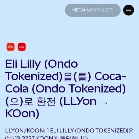
METAMASK 다운로드
METAMASK 다운로드
Eli Lilly (Ondo
Tokenized)을(를) Coca-
Cola (Ondo Tokenized)
(으)로 환전 (LLYon →
KOon)
LLYON/KOON: 1 ELI LILLY (ONDO TOKENIZED)은
(는) 13.3237 KOON에 해당합니다