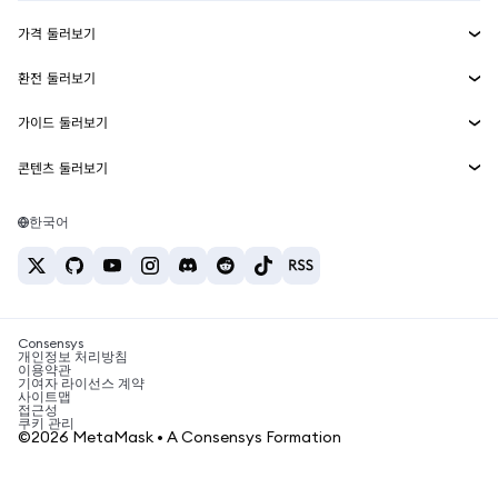
수익 창출
Smart Accounts Kit
에이전트 지갑
신규
가격 둘러보기
임베디드 지갑
Snaps
비트코인 가격
환전 둘러보기
MetaMask Connect
이더리움 가격
보상
신규
BTC를 USD로 환전
솔라나 가격
가이드 둘러보기
Snaps
보안
ETH를 USD로 환전
BTC 매수
시바이누 가격
USDT를 INR로 환전
콘텐츠 둘러보기
웹3 서비스
고객 지원
ETH 매수
페페 가격
비트코인 지갑
BTC를 USDT로 환전
SOL 매수
채용
테더 가격
솔라나 지갑
한국어
BTC를 INR로 환전
PEPE 매수
연락처
USDC 가격
최고의 암호화폐 카드
ETH를 USDT로 환전
USDT 매수
체인링크 가격
최고의 모바일 암호화폐 지갑
USDT를 PHP로 환전
USDC 매수
Polymarket이란?
BTC를 EUR로 환전
SHIB 매수
Consensys
암호화폐 세금 뉴스
개인정보 처리방침
이용약관
BNB 매수
기여자 라이선스 계약
암호화폐 매수 방법
사이트맵
접근성
비트코인 매도 방법
쿠키 관리
©2026 MetaMask • A Consensys Formation