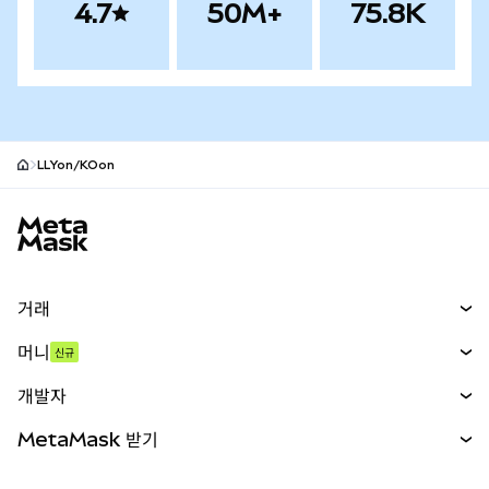
4.7
50M+
75.8K
LLYon/KOon
MetaMask 사이트 바닥글
거래
스왑
머니
신규
예측 시장
신규
매수
개발자
무기한 선물
신규
카드
문서 보기
MetaMask 받기
실물자산
mUSD
신규
대시보드
Transaction Shield