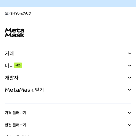
SHYon/AUD
MetaMask 사이트 바닥글
거래
스왑
머니
신규
예측 시장
신규
매수
개발자
무기한 선물
신규
카드
문서 보기
MetaMask 받기
실물자산
mUSD
신규
대시보드
Transaction Shield
수익 창출
Smart Accounts Kit
에이전트 지갑
신규
가격 둘러보기
임베디드 지갑
Snaps
비트코인 가격
환전 둘러보기
MetaMask Connect
이더리움 가격
보상
신규
BTC를 USD로 환전