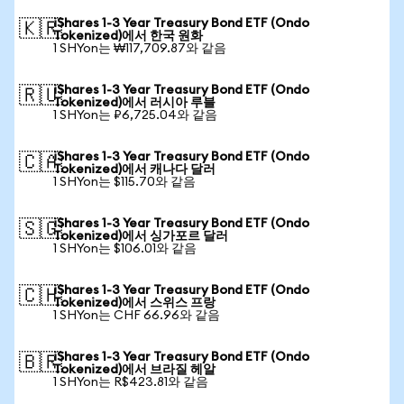
iShares 1-3 Year Treasury Bond ETF (Ondo
🇰🇷
Tokenized)에서 한국 원화
1 SHYon는 ₩117,709.87와 같음
iShares 1-3 Year Treasury Bond ETF (Ondo
🇷🇺
Tokenized)에서 러시아 루블
1 SHYon는 ₽6,725.04와 같음
iShares 1-3 Year Treasury Bond ETF (Ondo
🇨🇦
Tokenized)에서 캐나다 달러
1 SHYon는 $115.70와 같음
iShares 1-3 Year Treasury Bond ETF (Ondo
🇸🇬
Tokenized)에서 싱가포르 달러
1 SHYon는 $106.01와 같음
iShares 1-3 Year Treasury Bond ETF (Ondo
🇨🇭
Tokenized)에서 스위스 프랑
1 SHYon는 CHF 66.96와 같음
iShares 1-3 Year Treasury Bond ETF (Ondo
🇧🇷
Tokenized)에서 브라질 헤알
1 SHYon는 R$423.81와 같음