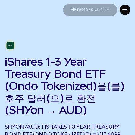
METAMASK 다운로드
METAMASK 다운로드
iShares 1-3 Year
Treasury Bond ETF
(Ondo Tokenized)을(를)
호주 달러(으)로 환전
(SHYon → AUD)
SHYON/AUD: 1 ISHARES 1-3 YEAR TREASURY
BOND ETF (ONDO TOKENIZED)은(는) 117.4099