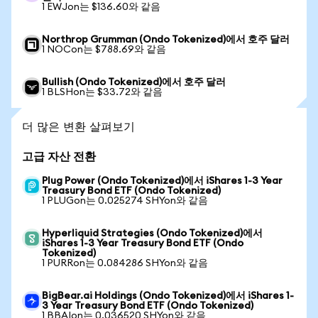
1 EWJon는 $136.60와 같음
Northrop Grumman (Ondo Tokenized)에서 호주 달러
1 NOCon는 $788.69와 같음
Bullish (Ondo Tokenized)에서 호주 달러
1 BLSHon는 $33.72와 같음
더 많은 변환 살펴보기
고급 자산 전환
Plug Power (Ondo Tokenized)에서 iShares 1-3 Year
Treasury Bond ETF (Ondo Tokenized)
1 PLUGon는 0.025274 SHYon와 같음
Hyperliquid Strategies (Ondo Tokenized)에서
iShares 1-3 Year Treasury Bond ETF (Ondo
Tokenized)
1 PURRon는 0.084286 SHYon와 같음
BigBear.ai Holdings (Ondo Tokenized)에서 iShares 1-
3 Year Treasury Bond ETF (Ondo Tokenized)
1 BBAIon는 0.036520 SHYon와 같음