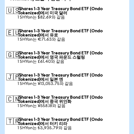
iShares 1-3 Year Treasury Bond ETF (Ondo
🇺🇸
Tokenized)에서 미국 달러
1 SHYon는 $82.69와 같음
iShares 1-3 Year Treasury Bond ETF (Ondo
🇪🇺
Tokenized)에서 유로
1 SHYon는 €71.63와 같음
iShares 1-3 Year Treasury Bond ETF (Ondo
🇬🇧
Tokenized)에서 영국 파운드 스털링
1 SHYon는 £61.40와 같음
iShares 1-3 Year Treasury Bond ETF (Ondo
🇯🇵
Tokenized)에서 일본 엔
1 SHYon는 ¥13,053.75와 같음
iShares 1-3 Year Treasury Bond ETF (Ondo
🇨🇳
Tokenized)에서 중국 위안화
1 SHYon는 ¥558.18와 같음
iShares 1-3 Year Treasury Bond ETF (Ondo
🇹🇷
Tokenized)에서 터키 리라
1 SHYon는 ₺3,935.79와 같음