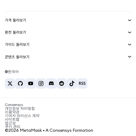
mUSD
신규
대시보드
Transaction Shield
수익 창출
Smart Accounts Kit
에이전트 지갑
신규
가격 둘러보기
임베디드 지갑
Snaps
비트코인 가격
환전 둘러보기
MetaMask Connect
이더리움 가격
보상
신규
BTC를 USD로 환전
솔라나 가격
가이드 둘러보기
Snaps
보안
ETH를 USD로 환전
BTC 매수
시바이누 가격
USDT를 INR로 환전
콘텐츠 둘러보기
웹3 서비스
고객 지원
ETH 매수
페페 가격
비트코인 지갑
BTC를 USDT로 환전
SOL 매수
채용
테더 가격
솔라나 지갑
한국어
BTC를 INR로 환전
PEPE 매수
연락처
USDC 가격
최고의 암호화폐 카드
ETH를 USDT로 환전
USDT 매수
체인링크 가격
최고의 모바일 암호화폐 지갑
USDT를 PHP로 환전
USDC 매수
Polymarket이란?
BTC를 EUR로 환전
SHIB 매수
Consensys
암호화폐 세금 뉴스
개인정보 처리방침
이용약관
BNB 매수
기여자 라이선스 계약
암호화폐 매수 방법
사이트맵
접근성
비트코인 매도 방법
쿠키 관리
©2026 MetaMask • A Consensys Formation