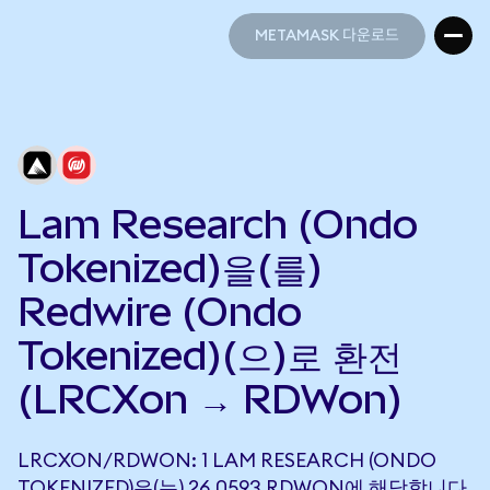
METAMASK 다운로드
METAMASK 다운로드
Lam Research (Ondo
Tokenized)을(를)
Redwire (Ondo
Tokenized)(으)로 환전
(LRCXon → RDWon)
LRCXON/RDWON: 1 LAM RESEARCH (ONDO
TOKENIZED)은(는) 26.0593 RDWON에 해당합니다