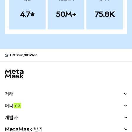
4.7
50M+
75.8K
LRCXon/RDWon
MetaMask 사이트 바닥글
거래
스왑
머니
신규
예측 시장
신규
매수
개발자
무기한 선물
신규
카드
문서 보기
MetaMask 받기
실물자산