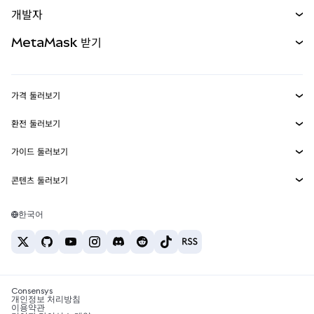
매수
개발자
무기한 선물
신규
카드
문서 보기
MetaMask 받기
실물자산
mUSD
신규
대시보드
Transaction Shield
수익 창출
Smart Accounts Kit
에이전트 지갑
신규
가격 둘러보기
임베디드 지갑
Snaps
비트코인 가격
환전 둘러보기
MetaMask Connect
이더리움 가격
보상
신규
BTC를 USD로 환전
솔라나 가격
가이드 둘러보기
Snaps
보안
ETH를 USD로 환전
BTC 매수
시바이누 가격
USDT를 INR로 환전
콘텐츠 둘러보기
웹3 서비스
고객 지원
ETH 매수
페페 가격
비트코인 지갑
BTC를 USDT로 환전
SOL 매수
채용
테더 가격
솔라나 지갑
한국어
BTC를 INR로 환전
PEPE 매수
연락처
USDC 가격
최고의 암호화폐 카드
ETH를 USDT로 환전
USDT 매수
체인링크 가격
최고의 모바일 암호화폐 지갑
USDT를 PHP로 환전
USDC 매수
Polymarket이란?
BTC를 EUR로 환전
SHIB 매수
Consensys
암호화폐 세금 뉴스
개인정보 처리방침
이용약관
BNB 매수