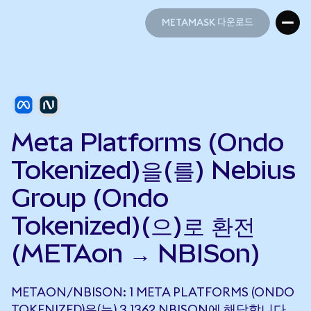
METAMASK 다운로드
METAMASK 다운로드
Meta Platforms (Ondo
Tokenized)을(를) Nebius
Group (Ondo
Tokenized)(으)로 환전
(METAon → NBISon)
METAON/NBISON: 1 META PLATFORMS (ONDO
TOKENIZED)은(는) 3.1362 NBISON에 해당합니다