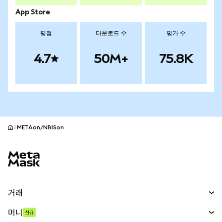
App Store
평점
다운로드 수
평가 수
4.7
50M+
75.8K
METAon/NBISon
MetaMask 사이트 바닥글
거래
스왑
머니
신규
예측 시장
신규