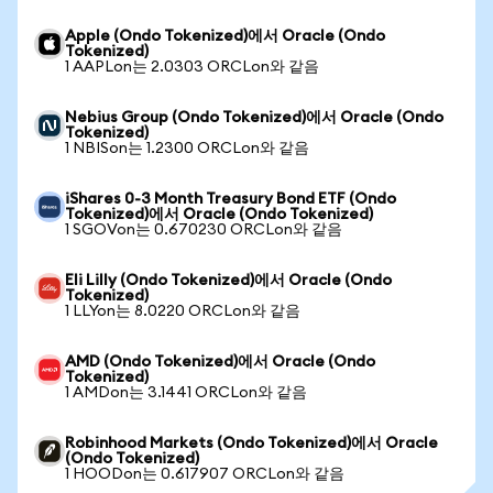
Apple (Ondo Tokenized)에서 Oracle (Ondo
Tokenized)
1 AAPLon는 2.0303 ORCLon와 같음
Nebius Group (Ondo Tokenized)에서 Oracle (Ondo
Tokenized)
1 NBISon는 1.2300 ORCLon와 같음
iShares 0-3 Month Treasury Bond ETF (Ondo
Tokenized)에서 Oracle (Ondo Tokenized)
1 SGOVon는 0.670230 ORCLon와 같음
Eli Lilly (Ondo Tokenized)에서 Oracle (Ondo
Tokenized)
1 LLYon는 8.0220 ORCLon와 같음
AMD (Ondo Tokenized)에서 Oracle (Ondo
Tokenized)
1 AMDon는 3.1441 ORCLon와 같음
Robinhood Markets (Ondo Tokenized)에서 Oracle
(Ondo Tokenized)
1 HOODon는 0.617907 ORCLon와 같음