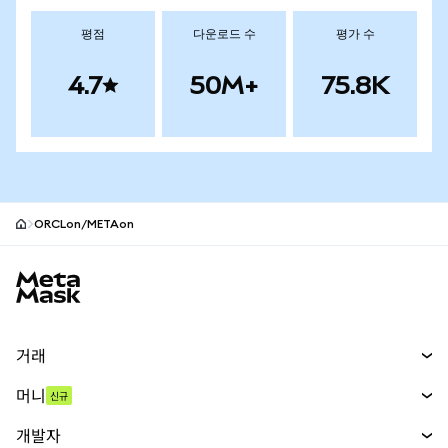
평점
다운로드 수
평가 수
4.7
50M+
75.8K
ORCLon/METAon
MetaMask 사이트 바닥글
거래
스왑
머니
신규
예측 시장
신규
매수
개발자