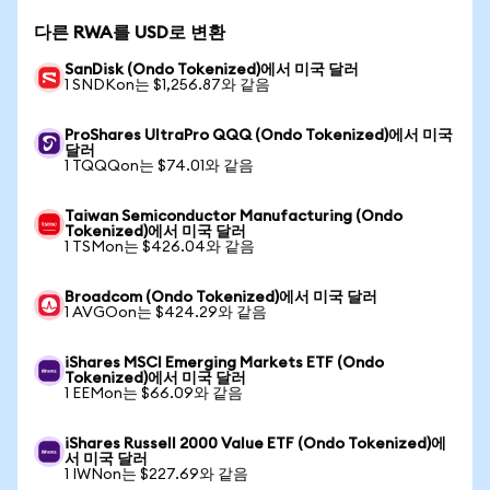
다른 RWA를 USD로 변환
SanDisk (Ondo Tokenized)에서 미국 달러
1 SNDKon는 $1,256.87와 같음
ProShares UltraPro QQQ (Ondo Tokenized)에서 미국
달러
1 TQQQon는 $74.01와 같음
Taiwan Semiconductor Manufacturing (Ondo
Tokenized)에서 미국 달러
1 TSMon는 $426.04와 같음
Broadcom (Ondo Tokenized)에서 미국 달러
1 AVGOon는 $424.29와 같음
iShares MSCI Emerging Markets ETF (Ondo
Tokenized)에서 미국 달러
1 EEMon는 $66.09와 같음
iShares Russell 2000 Value ETF (Ondo Tokenized)에
서 미국 달러
1 IWNon는 $227.69와 같음