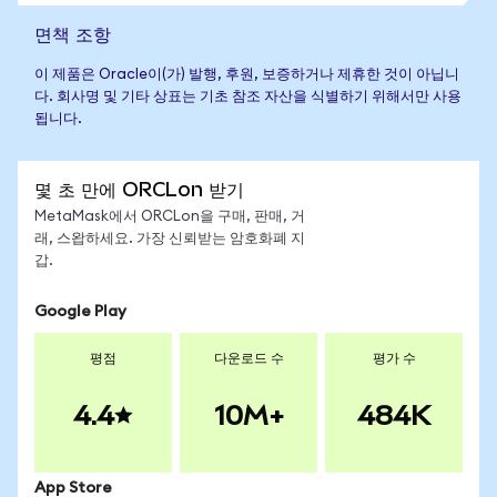
면책 조항
이 제품은 Oracle이(가) 발행, 후원, 보증하거나 제휴한 것이 아닙니
다. 회사명 및 기타 상표는 기초 참조 자산을 식별하기 위해서만 사용
됩니다.
몇 초 만에 ORCLon 받기
MetaMask에서 ORCLon을 구매, 판매, 거
래, 스왑하세요. 가장 신뢰받는 암호화폐 지
갑.
Google Play
평점
다운로드 수
평가 수
4.4
10M+
484K
App Store