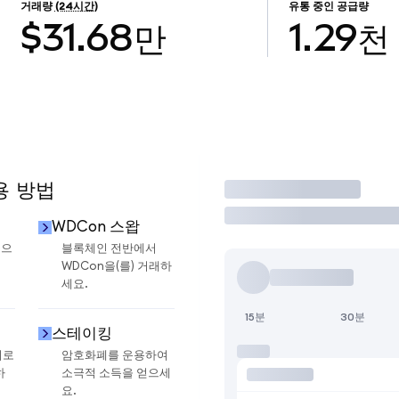
거래량
(24시간)
유통 중인 공급량
$31.68만
1.29천
용 방법
거래
WDCon 스왑
금으
블록체인 전반에서
WDCon을(를) 거래하
세요.
15분
30분
스테이킹
지로
암호화폐를 운용하여
하
소극적 소득을 얻으세
요.