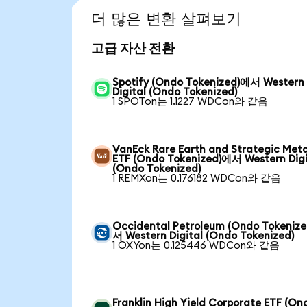
더 많은 변환 살펴보기
고급 자산 전환
Spotify (Ondo Tokenized)에서 Western
Digital (Ondo Tokenized)
1 SPOTon는 1.1227 WDCon와 같음
VanEck Rare Earth and Strategic Meta
ETF (Ondo Tokenized)에서 Western Digi
(Ondo Tokenized)
1 REMXon는 0.176182 WDCon와 같음
Occidental Petroleum (Ondo Tokeniz
서 Western Digital (Ondo Tokenized)
1 OXYon는 0.125446 WDCon와 같음
Franklin High Yield Corporate ETF (On