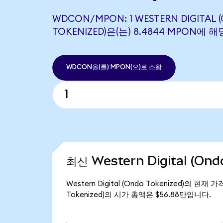
WDCON/MPON: 1 WESTERN DIGITAL 
TOKENIZED)은(는) 8.4844 MPON에
WDCON을(를) MPON(으)로 스왑
최신 Western Digital (On
Western Digital (Ondo Tokenized)의 현재
Tokenized)의 시가 총액은 $56.88만입니다.