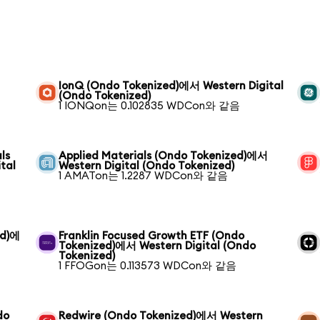
IonQ (Ondo Tokenized)에서 Western Digital
(Ondo Tokenized)
1 IONQon는 0.102835 WDCon와 같음
ls
Applied Materials (Ondo Tokenized)에서
tal
Western Digital (Ondo Tokenized)
1 AMATon는 1.2287 WDCon와 같음
ed)에
Franklin Focused Growth ETF (Ondo
Tokenized)에서 Western Digital (Ondo
Tokenized)
1 FFOGon는 0.113573 WDCon와 같음
do
Redwire (Ondo Tokenized)에서 Western