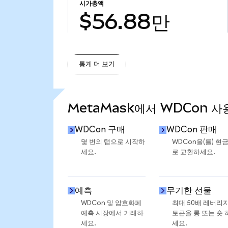
시가총액
$56.88만
통계 더 보기
통계 더 보기
MetaMask에서 WDCon 사
WDCon 구매
WDCon 판매
몇 번의 탭으로 시작하
WDCon을(를) 현
세요.
로 교환하세요.
예측
무기한 선물
WDCon 및 암호화폐
최대 50배 레버리
예측 시장에서 거래하
토큰을 롱 또는 숏 
세요.
세요.