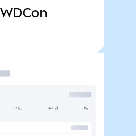
WDCon
1시간
4시간
1일