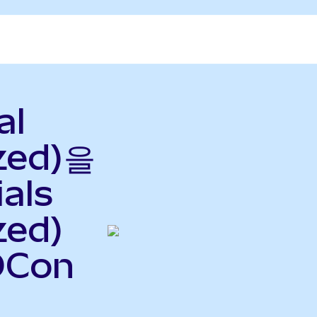
al
zed)을
als
zed)
DCon