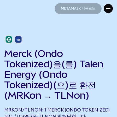
METAMASK 다운로드
METAMASK 다운로드
Merck (Ondo
Tokenized)을(를) Talen
Energy (Ondo
Tokenized)(으)로 환전
(MRKon → TLNon)
MRKON/TLNON: 1 MERCK (ONDO TOKENIZED)
은(는) 0.395355 TLNON에 해당합니다