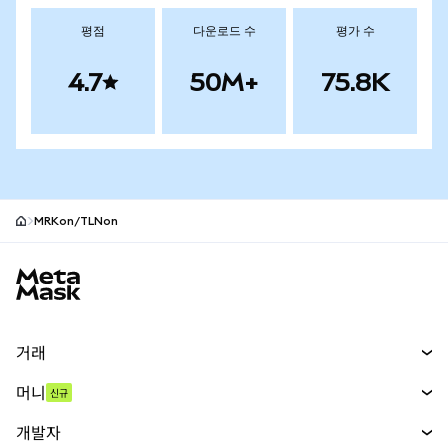
평점
다운로드 수
평가 수
4.7
50M+
75.8K
MRKon/TLNon
MetaMask 사이트 바닥글
거래
스왑
머니
신규
예측 시장
신규
매수
개발자
무기한 선물
신규