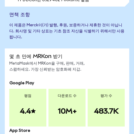
1 PDBCon는 0.129402 MRKon와 같음
면책 조항
이 제품은 Merck이(가) 발행, 후원, 보증하거나 제휴한 것이 아닙니
다. 회사명 및 기타 상표는 기초 참조 자산을 식별하기 위해서만 사용
됩니다.
몇 초 만에 MRKon 받기
MetaMask에서 MRKon을 구매, 판매, 거래,
스왑하세요. 가장 신뢰받는 암호화폐 지갑.
Google Play
평점
다운로드 수
평가 수
4.4
10M+
483.7K
App Store