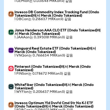
1 GEMIon는 0.031548 MRKon와 같음
Invesco DB Commodity Index Tracking Fund (Ondo
Tokenized)에서 Merck (Ondo Tokenized)
1 DBCon는 0.216637 MRKon와 같음
Janus Henderson AAA CLO ETF (Ondo Tokenized)에
서 Merck (Ondo Tokenized)
1 JAAAon는 0.393018 MRKon와 같음
Vanguard Real Estate ETF (Ondo Tokenized)에서
Merck (Ondo Tokenized)
1 VNQon는 0.766634 MRKon와 같음
Pinterest (Ondo Tokenized)에서 Merck (Ondo
Tokenized)
1 PINSon는 0.178672 MRKon와 같음
WhiteFiber (Ondo Tokenized)에서 Merck (Ondo
Tokenized)
1 WYFIon는 0.205637 MRKon와 같음
Invesco Optimum Yld Dvsfd Cmd Str No K-1 ETF
(Ondo Tokenized)에서 Merck (Ondo Tokenized)