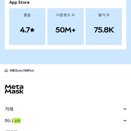
App Store
평점
다운로드 수
평가 수
4.7
50M+
75.8K
NBISon/IWFon
MetaMask 사이트 바닥글
거래
스왑
머니
신규
예측 시장
신규
매수