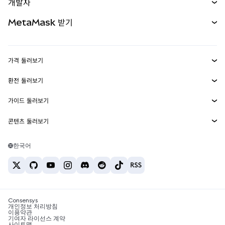
개발자
무기한 선물
신규
카드
문서 보기
MetaMask 받기
실물자산
mUSD
신규
대시보드
Transaction Shield
수익 창출
Smart Accounts Kit
에이전트 지갑
신규
가격 둘러보기
임베디드 지갑
Snaps
비트코인 가격
환전 둘러보기
MetaMask Connect
이더리움 가격
보상
신규
BTC를 USD로 환전
솔라나 가격
가이드 둘러보기
Snaps
보안
ETH를 USD로 환전
BTC 매수
시바이누 가격
USDT를 INR로 환전
콘텐츠 둘러보기
웹3 서비스
고객 지원
ETH 매수
페페 가격
비트코인 지갑
BTC를 USDT로 환전
SOL 매수
채용
테더 가격
솔라나 지갑
한국어
BTC를 INR로 환전
PEPE 매수
연락처
USDC 가격
최고의 암호화폐 카드
ETH를 USDT로 환전
USDT 매수
체인링크 가격
최고의 모바일 암호화폐 지갑
USDT를 PHP로 환전
USDC 매수
Polymarket이란?
BTC를 EUR로 환전
SHIB 매수
Consensys
암호화폐 세금 뉴스
개인정보 처리방침
이용약관
BNB 매수
기여자 라이선스 계약
암호화폐 매수 방법
사이트맵