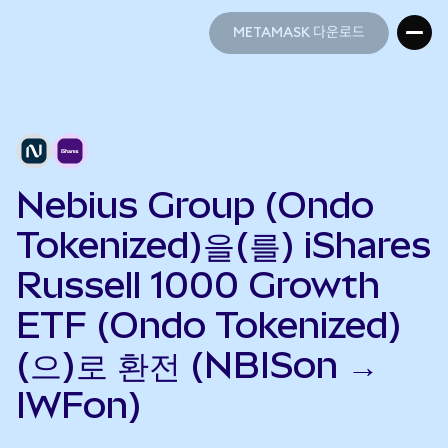
METAMASK 다운로드
METAMASK 다운로드
Nebius Group (Ondo
Tokenized)을(를) iShares
Russell 1000 Growth
ETF (Ondo Tokenized)
(으)로 환전 (NBISon →
IWFon)