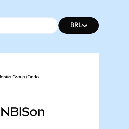
BRL
bius Group (Ondo
NBISon