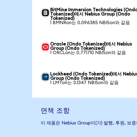
BitMine Immersion Technologies (Ond
Tokenized)에서 Nebius Group (Ondo
Tokenized)
1 BMNRon는 0.096385 NBISon와 같음
Oracle (Ondo Tokenized)에서 Nebius
Group (Ondo Tokenized)
1 ORCLon는 0.771710 NBISon와 같음
Lockheed (Ondo Tokenized)에서 Nebiu
Group (Ondo Tokenized)
1 LMTon는 3.1347 NBISon와 같음
면책 조항
이 제품은 Nebius Group이(가) 발행, 후