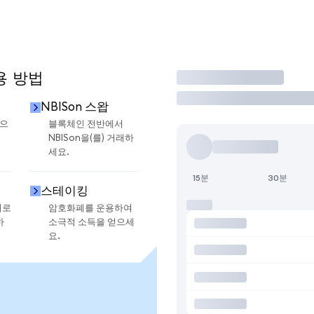
용 방법
거래
NBISon 스왑
금으
블록체인 전반에서
NBISon을(를) 거래하
세요.
15분
30분
스테이킹
지로
암호화폐를 운용하여
하
소극적 소득을 얻으세
요.