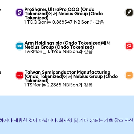
o
ProShares UltraPro QQQ (Ondo
Tokenized)에서 Nebius Group (Ondo
Tokenized)
1 TQQQon는 0.388547 NBISon와 같음
Arm Holdings plc (Ondo Tokenized)에서
Nebius Group (Ondo Tokenized)
1 ARMon는 1.4966 NBISon와 같음
s
Taiwan Semiconductor Manufacturing
(Ondo Tokenized)에서 Nebius Group (Ondo
Tokenized)
1 TSMon는 2.2365 NBISon와 같음
원, 보증하거나 제휴한 것이 아닙니다. 회사명 및 기타 상표는 기초 참조