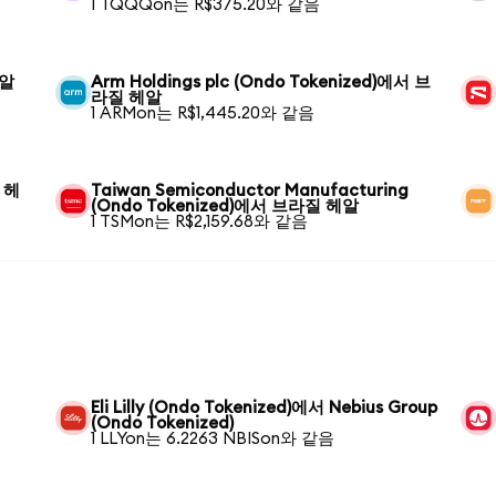
1 TQQQon는 R$375.20와 같음
헤알
Arm Holdings plc (Ondo Tokenized)에서 브
라질 헤알
1 ARMon는 R$1,445.20와 같음
 헤
Taiwan Semiconductor Manufacturing
(Ondo Tokenized)에서 브라질 헤알
1 TSMon는 R$2,159.68와 같음
Eli Lilly (Ondo Tokenized)에서 Nebius Group
(Ondo Tokenized)
1 LLYon는 6.2263 NBISon와 같음