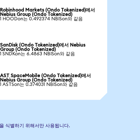
Robinhood Markets (Ondo Tokenized)에서
Nebius Group (Ondo Tokenized)
1 HOODon는 0.492374 NBISon와 같음
SanDisk (Ondo Tokenized)에서 Nebius
Group (Ondo Tokenized)
1 SNDKon는 6.4863 NBISon와 같음
AST SpaceMobile (Ondo Tokenized)에서
Nebius Group (Ondo Tokenized)
1 ASTSon는 0.374031 NBISon와 같음
 자산을 식별하기 위해서만 사용됩니다.