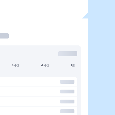
1시간
4시간
1일