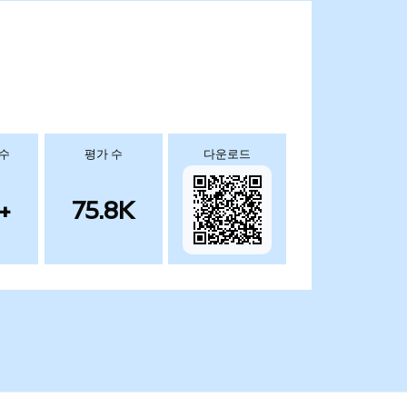
 수
평가 수
다운로드
+
75.8K