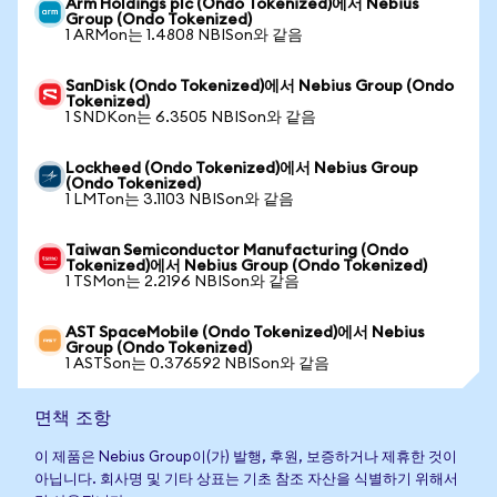
Arm Holdings plc (Ondo Tokenized)에서 Nebius
Group (Ondo Tokenized)
1 ARMon는 1.4808 NBISon와 같음
SanDisk (Ondo Tokenized)에서 Nebius Group (Ondo
Tokenized)
1 SNDKon는 6.3505 NBISon와 같음
Lockheed (Ondo Tokenized)에서 Nebius Group
(Ondo Tokenized)
1 LMTon는 3.1103 NBISon와 같음
Taiwan Semiconductor Manufacturing (Ondo
Tokenized)에서 Nebius Group (Ondo Tokenized)
1 TSMon는 2.2196 NBISon와 같음
AST SpaceMobile (Ondo Tokenized)에서 Nebius
Group (Ondo Tokenized)
1 ASTSon는 0.376592 NBISon와 같음
면책 조항
이 제품은 Nebius Group이(가) 발행, 후원, 보증하거나 제휴한 것이
아닙니다. 회사명 및 기타 상표는 기초 참조 자산을 식별하기 위해서