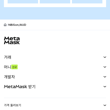
NBISon/AUD
MetaMask 사이트 바닥글
거래
스왑
머니
신규
예측 시장
신규
매수
개발자
무기한 선물
신규
카드
문서 보기
MetaMask 받기
실물자산
mUSD
신규
대시보드
Transaction Shield
수익 창출
Smart Accounts Kit
에이전트 지갑
신규
가격 둘러보기
임베디드 지갑
Snaps
비트코인 가격