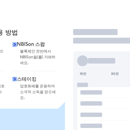
용 방법
거래
NBISon 스왑
금으
블록체인 전반에서
NBISon을(를) 거래하
세요.
15분
30분
스테이킹
지로
암호화폐를 운용하여
하
소극적 소득을 얻으세
요.