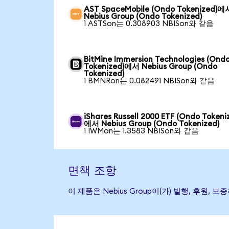
AST SpaceMobile (Ondo Tokenized)에
Nebius Group (Ondo Tokenized)
1 ASTSon는 0.308903 NBISon와 같음
BitMine Immersion Technologies (Ond
Tokenized)에서 Nebius Group (Ondo
Tokenized)
1 BMNRon는 0.082491 NBISon와 같음
iShares Russell 2000 ETF (Ondo Tokeni
에서 Nebius Group (Ondo Tokenized)
1 IWMon는 1.3583 NBISon와 같음
면책 조항
이 제품은 Nebius Group이(가) 발행, 후