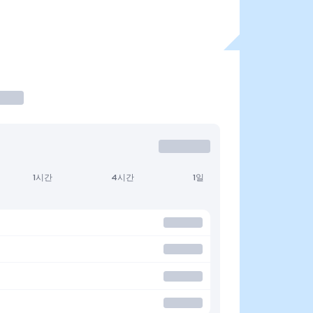
1시간
4시간
1일