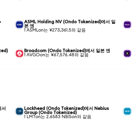
o
ASML Holding NV (Ondo Tokenized)에서 일
본 엔
1 ASMLon는 ¥273,361.5와 같음
zed)
Broadcom (Ondo Tokenized)에서 일본 엔
1 AVGOon는 ¥67,576.48와 같음
)에서
Lockheed (Ondo Tokenized)에서 Nebius
Group (Ondo Tokenized)
1 LMTon는 2.6583 NBISon와 같음