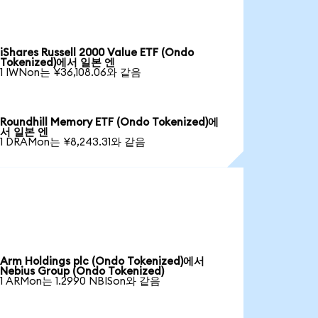
iShares Russell 2000 Value ETF (Ondo
Tokenized)에서 일본 엔
1 IWNon는 ¥36,108.06와 같음
Roundhill Memory ETF (Ondo Tokenized)에
서 일본 엔
1 DRAMon는 ¥8,243.31와 같음
Arm Holdings plc (Ondo Tokenized)에서
Nebius Group (Ondo Tokenized)
1 ARMon는 1.2990 NBISon와 같음