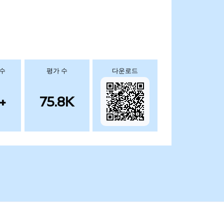
 수
평가 수
다운로드
+
75.8K