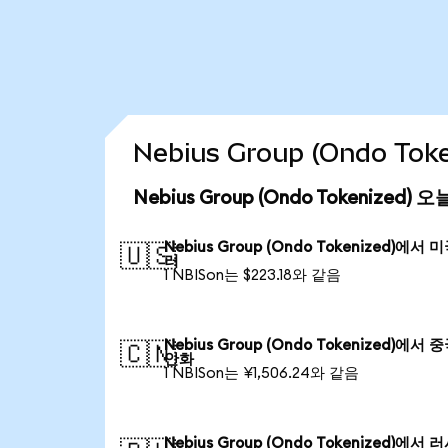
Nebius Group (Ondo T
Nebius Group (Ondo Tokenized)
Nebius Group (Ondo Tokenized)에서 
🇺🇸
러
1 NBISon는 $223.18와 같음
Nebius Group (Ondo Tokenized)에서 
🇨🇳
안화
1 NBISon는 ¥1,506.24와 같음
Nebius Group (Ondo Tokenized)에서 