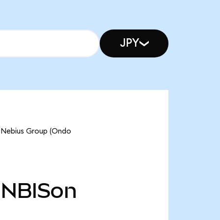
JPY
ebius Group (Ondo
NBISon