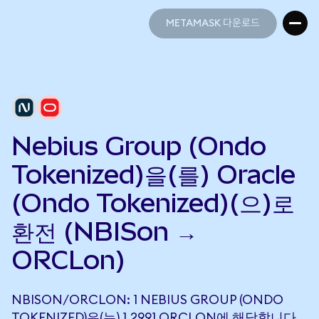
METAMASK 다운로드
METAMASK 다운로드
Nebius Group (Ondo
Tokenized)을(를) Oracle
(Ondo Tokenized)(으)로
환전 (NBISon →
ORCLon)
NBISON/ORCLON: 1 NEBIUS GROUP (ONDO
TOKENIZED)은(는) 1.2991 ORCLON에 해당합니다