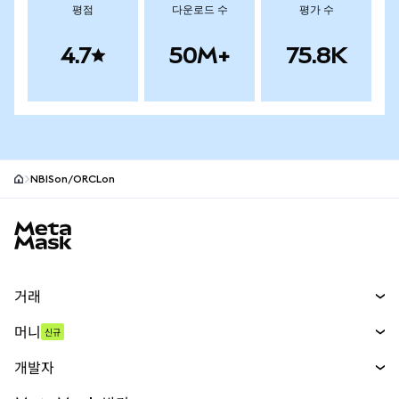
평점
다운로드 수
평가 수
4.7
50M+
75.8K
NBISon/ORCLon
MetaMask 사이트 바닥글
거래
스왑
머니
신규
예측 시장
신규
매수
개발자
무기한 선물
신규
카드
문서 보기