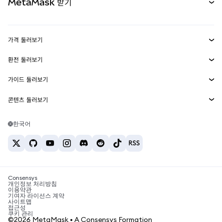
MetaMask 받기
실물자산
mUSD
신규
대시보드
Transaction Shield
수익 창출
Smart Accounts Kit
에이전트 지갑
신규
가격 둘러보기
임베디드 지갑
Snaps
비트코인 가격
환전 둘러보기
MetaMask Connect
이더리움 가격
보상
신규
BTC를 USD로 환전
솔라나 가격
가이드 둘러보기
Snaps
보안
ETH를 USD로 환전
BTC 매수
시바이누 가격
USDT를 INR로 환전
콘텐츠 둘러보기
웹3 서비스
고객 지원
ETH 매수
페페 가격
비트코인 지갑
BTC를 USDT로 환전
SOL 매수
채용
테더 가격
솔라나 지갑
한국어
BTC를 INR로 환전
PEPE 매수
연락처
USDC 가격
최고의 암호화폐 카드
ETH를 USDT로 환전
USDT 매수
체인링크 가격
최고의 모바일 암호화폐 지갑
USDT를 PHP로 환전
USDC 매수
Polymarket이란?
BTC를 EUR로 환전
SHIB 매수
Consensys
암호화폐 세금 뉴스
개인정보 처리방침
이용약관
BNB 매수
기여자 라이선스 계약
암호화폐 매수 방법
사이트맵
접근성
비트코인 매도 방법
쿠키 관리
©2026 MetaMask • A Consensys Formation