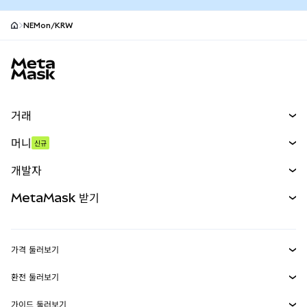
NEMon/KRW
MetaMask 사이트 바닥글
거래
스왑
머니
신규
예측 시장
신규
매수
개발자
무기한 선물
신규
카드
문서 보기
MetaMask 받기
실물자산
mUSD
신규
대시보드
Transaction Shield
수익 창출
Smart Accounts Kit
에이전트 지갑
신규
가격 둘러보기
임베디드 지갑
Snaps
비트코인 가격
환전 둘러보기
MetaMask Connect
이더리움 가격
보상
신규
BTC를 USD로 환전
솔라나 가격
가이드 둘러보기