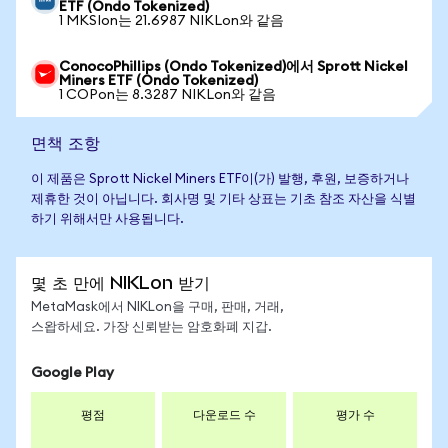
ETF (Ondo Tokenized)
1 MKSIon는 21.6987 NIKLon와 같음
ConocoPhillips (Ondo Tokenized)에서 Sprott Nickel
Miners ETF (Ondo Tokenized)
1 COPon는 8.3287 NIKLon와 같음
면책 조항
이 제품은 Sprott Nickel Miners ETF이(가) 발행, 후원, 보증하거나
제휴한 것이 아닙니다. 회사명 및 기타 상표는 기초 참조 자산을 식별
하기 위해서만 사용됩니다.
몇 초 만에 NIKLon 받기
MetaMask에서 NIKLon을 구매, 판매, 거래,
스왑하세요. 가장 신뢰받는 암호화폐 지갑.
Google Play
평점
다운로드 수
평가 수