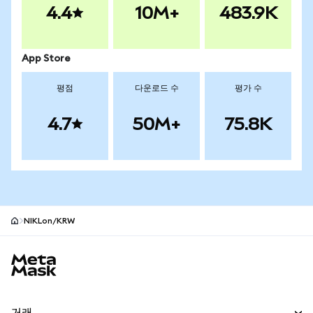
4.4
10M+
483.9K
App Store
평점
다운로드 수
평가 수
4.7
50M+
75.8K
NIKLon/KRW
MetaMask 사이트 바닥글
거래