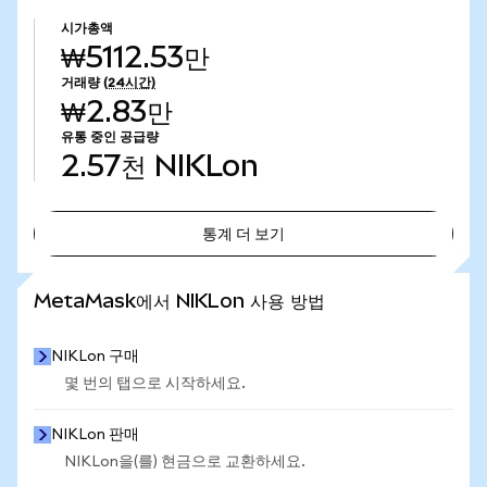
시가총액
₩5112.53만
거래량
(24시간)
₩2.83만
유통 중인 공급량
2.57천
NIKLon
통계 더 보기
통계 더 보기
MetaMask에서 NIKLon 사용 방법
NIKLon 구매
몇 번의 탭으로 시작하세요.
NIKLon 판매
NIKLon을(를) 현금으로 교환하세요.