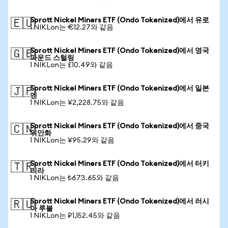
Sprott Nickel Miners ETF (Ondo Tokenized)에서 유로
🇪🇺
1 NIKLon는 €12.27와 같음
Sprott Nickel Miners ETF (Ondo Tokenized)에서 영국
🇬🇧
파운드 스털링
1 NIKLon는 £10.49와 같음
Sprott Nickel Miners ETF (Ondo Tokenized)에서 일본
🇯🇵
엔
1 NIKLon는 ¥2,228.75와 같음
Sprott Nickel Miners ETF (Ondo Tokenized)에서 중국
🇨🇳
위안화
1 NIKLon는 ¥95.29와 같음
Sprott Nickel Miners ETF (Ondo Tokenized)에서 터키
🇹🇷
리라
1 NIKLon는 ₺673.65와 같음
Sprott Nickel Miners ETF (Ondo Tokenized)에서 러시
🇷🇺
아 루블
1 NIKLon는 ₽1,152.45와 같음