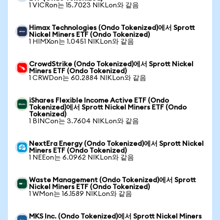
1 VICRon는 15.7023 NIKLon와 같음
Himax Technologies (Ondo Tokenized)에서 Sprott
Nickel Miners ETF (Ondo Tokenized)
1 HIMXon는 1.0451 NIKLon와 같음
CrowdStrike (Ondo Tokenized)에서 Sprott Nickel
Miners ETF (Ondo Tokenized)
1 CRWDon는 60.2884 NIKLon와 같음
iShares Flexible Income Active ETF (Ondo
Tokenized)에서 Sprott Nickel Miners ETF (Ondo
Tokenized)
1 BINCon는 3.7604 NIKLon와 같음
NextEra Energy (Ondo Tokenized)에서 Sprott Nickel
Miners ETF (Ondo Tokenized)
1 NEEon는 6.0962 NIKLon와 같음
Waste Management (Ondo Tokenized)에서 Sprott
Nickel Miners ETF (Ondo Tokenized)
1 WMon는 16.1589 NIKLon와 같음
MKS Inc. (Ondo Tokenized)에서 Sprott Nickel Miners