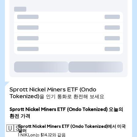
Sprott Nickel Miners ETF (Ondo
Tokenized)을 인기 통화로 환전해 보세요
Sprott Nickel Miners ETF (Ondo Tokenized) 오늘의
환전 가격
Sprott Nickel Miners ETF (Ondo Tokenized)에서 미국
🇺🇸
달러
1 NIKLon는 $14.12와 같음