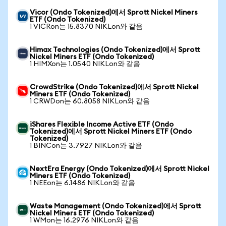
Vicor (Ondo Tokenized)에서 Sprott Nickel Miners
ETF (Ondo Tokenized)
1 VICRon는 15.8370 NIKLon와 같음
Himax Technologies (Ondo Tokenized)에서 Sprott
Nickel Miners ETF (Ondo Tokenized)
1 HIMXon는 1.0540 NIKLon와 같음
CrowdStrike (Ondo Tokenized)에서 Sprott Nickel
Miners ETF (Ondo Tokenized)
1 CRWDon는 60.8058 NIKLon와 같음
iShares Flexible Income Active ETF (Ondo
Tokenized)에서 Sprott Nickel Miners ETF (Ondo
Tokenized)
1 BINCon는 3.7927 NIKLon와 같음
NextEra Energy (Ondo Tokenized)에서 Sprott Nickel
Miners ETF (Ondo Tokenized)
1 NEEon는 6.1486 NIKLon와 같음
Waste Management (Ondo Tokenized)에서 Sprott
Nickel Miners ETF (Ondo Tokenized)
1 WMon는 16.2976 NIKLon와 같음