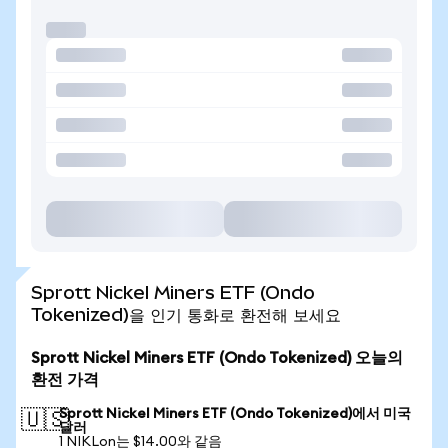
Sprott Nickel Miners ETF (Ondo
Tokenized)을 인기 통화로 환전해 보세요
Sprott Nickel Miners ETF (Ondo Tokenized) 오늘의
환전 가격
Sprott Nickel Miners ETF (Ondo Tokenized)에서 미국
🇺🇸
달러
1 NIKLon는 $14.00와 같음