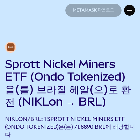
METAMASK 다운로드
METAMASK 다운로드
Sprott Nickel Miners
ETF (Ondo Tokenized)
을(를) 브라질 헤알(으)로 환
전 (NIKLon → BRL)
NIKLON/BRL: 1 SPROTT NICKEL MINERS ETF
(ONDO TOKENIZED)은(는) 71.8890 BRL에 해당합니
다