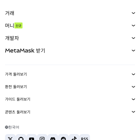
거래
스왑
머니
신규
예측 시장
신규
매수
개발자
무기한 선물
신규
카드
문서 보기
MetaMask 받기
실물자산
mUSD
신규
대시보드
Transaction Shield
수익 창출
Smart Accounts Kit
에이전트 지갑
신규
가격 둘러보기
임베디드 지갑
Snaps
비트코인 가격
환전 둘러보기
MetaMask Connect
이더리움 가격
보상
신규
BTC를 USD로 환전
솔라나 가격
가이드 둘러보기
Snaps
보안
ETH를 USD로 환전
BTC 매수
시바이누 가격
USDT를 INR로 환전
콘텐츠 둘러보기
웹3 서비스
고객 지원
ETH 매수
페페 가격
비트코인 지갑
BTC를 USDT로 환전
SOL 매수
채용
테더 가격
솔라나 지갑
한국어
BTC를 INR로 환전
PEPE 매수
연락처
USDC 가격
최고의 암호화폐 카드
ETH를 USDT로 환전