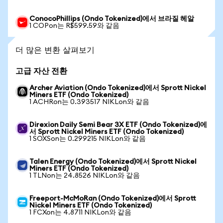
ConocoPhillips (Ondo Tokenized)에서 브라질 헤알
1 COPon는 R$599.59와 같음
더 많은 변환 살펴보기
고급 자산 전환
Archer Aviation (Ondo Tokenized)에서 Sprott Nickel
Miners ETF (Ondo Tokenized)
1 ACHRon는 0.393517 NIKLon와 같음
Direxion Daily Semi Bear 3X ETF (Ondo Tokenized)에
서 Sprott Nickel Miners ETF (Ondo Tokenized)
1 SOXSon는 0.299215 NIKLon와 같음
Talen Energy (Ondo Tokenized)에서 Sprott Nickel
Miners ETF (Ondo Tokenized)
1 TLNon는 24.8526 NIKLon와 같음
Freeport-McMoRan (Ondo Tokenized)에서 Sprott
Nickel Miners ETF (Ondo Tokenized)
1 FCXon는 4.8711 NIKLon와 같음