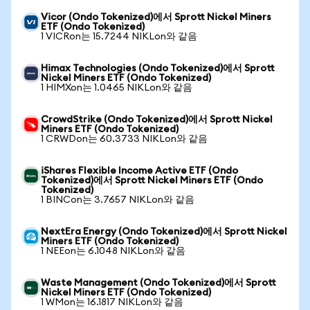
Vicor (Ondo Tokenized)에서 Sprott Nickel Miners
ETF (Ondo Tokenized)
1 VICRon는 15.7244 NIKLon와 같음
Himax Technologies (Ondo Tokenized)에서 Sprott
Nickel Miners ETF (Ondo Tokenized)
1 HIMXon는 1.0465 NIKLon와 같음
CrowdStrike (Ondo Tokenized)에서 Sprott Nickel
Miners ETF (Ondo Tokenized)
1 CRWDon는 60.3733 NIKLon와 같음
iShares Flexible Income Active ETF (Ondo
Tokenized)에서 Sprott Nickel Miners ETF (Ondo
Tokenized)
1 BINCon는 3.7657 NIKLon와 같음
NextEra Energy (Ondo Tokenized)에서 Sprott Nickel
Miners ETF (Ondo Tokenized)
1 NEEon는 6.1048 NIKLon와 같음
Waste Management (Ondo Tokenized)에서 Sprott
Nickel Miners ETF (Ondo Tokenized)
1 WMon는 16.1817 NIKLon와 같음