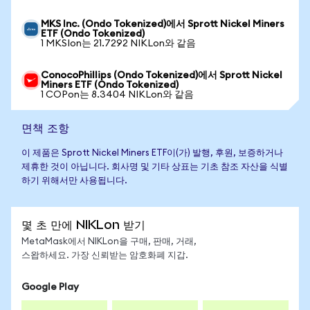
MKS Inc. (Ondo Tokenized)에서 Sprott Nickel Miners
ETF (Ondo Tokenized)
1 MKSIon는 21.7292 NIKLon와 같음
ConocoPhillips (Ondo Tokenized)에서 Sprott Nickel
Miners ETF (Ondo Tokenized)
1 COPon는 8.3404 NIKLon와 같음
면책 조항
이 제품은 Sprott Nickel Miners ETF이(가) 발행, 후원, 보증하거나
제휴한 것이 아닙니다. 회사명 및 기타 상표는 기초 참조 자산을 식별
하기 위해서만 사용됩니다.
몇 초 만에 NIKLon 받기
MetaMask에서 NIKLon을 구매, 판매, 거래,
스왑하세요. 가장 신뢰받는 암호화폐 지갑.
Google Play