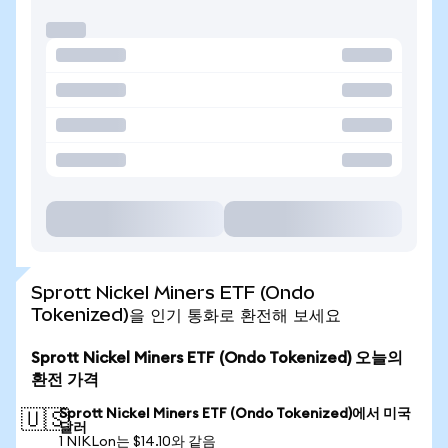
Sprott Nickel Miners ETF (Ondo
Tokenized)을 인기 통화로 환전해 보세요
Sprott Nickel Miners ETF (Ondo Tokenized) 오늘의
환전 가격
Sprott Nickel Miners ETF (Ondo Tokenized)에서 미국
🇺🇸
달러
1 NIKLon는 $14.10와 같음