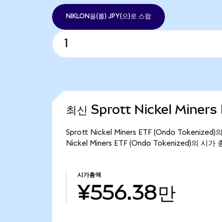
NIKLON을(를) JPY(으)로 스왑
최신 Sprott Nickel Miner
Sprott Nickel Miners ETF (Ondo Token
Nickel Miners ETF (Ondo Tokenized)의 
시가총액
¥556.38만