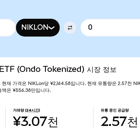
NIKLON
s ETF (Ondo Tokenized) 시장 정보
ized)의 현재 가격은 NIKLon당 ¥2,164.58입니다. 현재 유통량은 2.57천 NI
시가 총액은 ¥556.38만입니다.
거래량
(24시간)
유통 중인 공급량
¥3.07천
2.57천