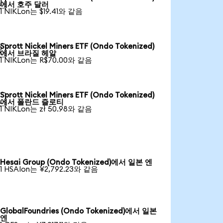

에서 호주 달러
1 NIKLon는 $19.41와 같음
Sprott Nickel Miners ETF (Ondo Tokenized)

에서 브라질 헤알
1 NIKLon는 R$70.00와 같음
Sprott Nickel Miners ETF (Ondo Tokenized)

에서 폴란드 즐로티
1 NIKLon는 zł 50.98와 같음
Hesai Group (Ondo Tokenized)에서 일본 엔
1 HSAIon는 ¥2,792.23와 같음
GlobalFoundries (Ondo Tokenized)에서 일본
엔