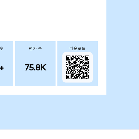
 수
평가 수
다운로드
+
75.8K