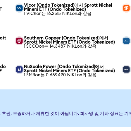
Vicor (Ondo Tokenized)에서 Sprott Nickel
F
Miners ETF (Ondo Tokenized)
1 VICRon는 16.2515 NIKLon와 같음
ott
Southern Copper (Ondo Tokenized)에서
Sprott Nickel Miners ETF (Ondo Tokenized)
1 SCCOon는 14.3487 NIKLon와 같음
ndo
NuScale Power (Ondo Tokenized)에서
F
Sprott Nickel Miners ETF (Ondo Tokenized)
1 SMRon는 0.689490 NIKLon와 같음
F이(가) 발행, 후원, 보증하거나 제휴한 것이 아닙니다. 회사명 및 기타 상