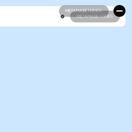
METAMASK 다운로드
METAMASK 다운로드
METAMASK 다운로드
METAMASK 다운로드