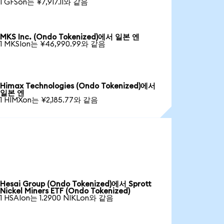
1 GFSon는 ¥7,917.11와 같음
MKS Inc. (Ondo Tokenized)에서 일본 엔
1 MKSIon는 ¥46,990.99와 같음
Himax Technologies (Ondo Tokenized)에서
일본 엔
1 HIMXon는 ¥2,185.77와 같음
Hesai Group (Ondo Tokenized)에서 Sprott
Nickel Miners ETF (Ondo Tokenized)
1 HSAIon는 1.2900 NIKLon와 같음