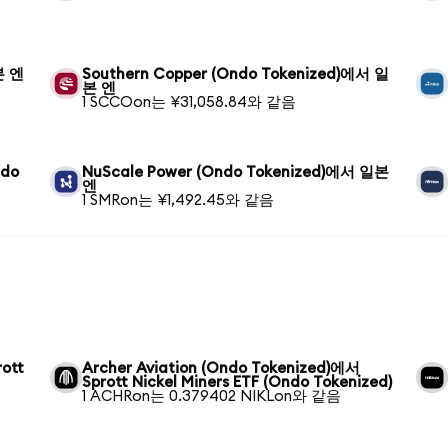
본 엔
Southern Copper (Ondo Tokenized)에서 일
본 엔
1 SCCOon는 ¥31,058.84와 같음
ndo
NuScale Power (Ondo Tokenized)에서 일본
엔
1 SMRon는 ¥1,492.45와 같음
ott
Archer Aviation (Ondo Tokenized)에서
Sprott Nickel Miners ETF (Ondo Tokenized)
1 ACHRon는 0.379402 NIKLon와 같음