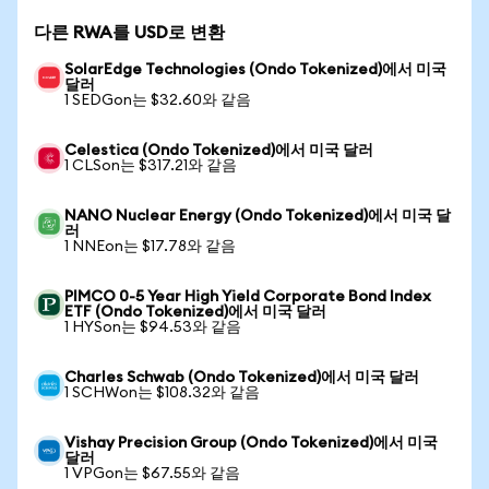
다른 RWA를 USD로 변환
SolarEdge Technologies (Ondo Tokenized)에서 미국
달러
1 SEDGon는 $32.60와 같음
Celestica (Ondo Tokenized)에서 미국 달러
1 CLSon는 $317.21와 같음
NANO Nuclear Energy (Ondo Tokenized)에서 미국 달
러
1 NNEon는 $17.78와 같음
PIMCO 0-5 Year High Yield Corporate Bond Index
ETF (Ondo Tokenized)에서 미국 달러
1 HYSon는 $94.53와 같음
Charles Schwab (Ondo Tokenized)에서 미국 달러
1 SCHWon는 $108.32와 같음
Vishay Precision Group (Ondo Tokenized)에서 미국
달러
1 VPGon는 $67.55와 같음