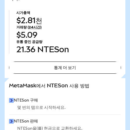
시가총액
$2.81천
거래량
(24시간)
$5.09
유통 중인 공급량
21.36
NTESon
통계 더 보기
통계 더 보기
MetaMask에서 NTESon 사용 방법
NTESon 구매
몇 번의 탭으로 시작하세요.
NTESon 판매
NTESon을(를) 현금으로 교환하세요.