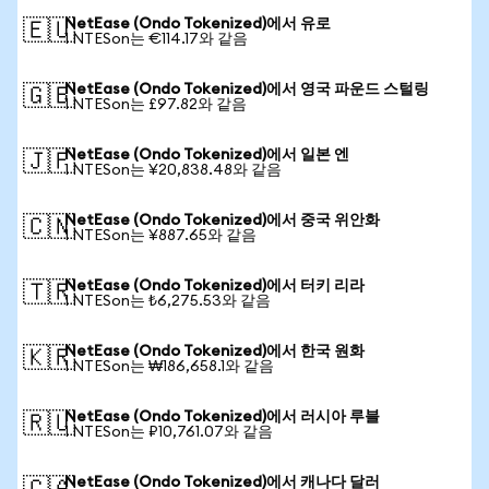
NetEase (Ondo Tokenized)에서 유로
🇪🇺
1 NTESon는 €114.17와 같음
NetEase (Ondo Tokenized)에서 영국 파운드 스털링
🇬🇧
1 NTESon는 £97.82와 같음
NetEase (Ondo Tokenized)에서 일본 엔
🇯🇵
1 NTESon는 ¥20,838.48와 같음
NetEase (Ondo Tokenized)에서 중국 위안화
🇨🇳
1 NTESon는 ¥887.65와 같음
NetEase (Ondo Tokenized)에서 터키 리라
🇹🇷
1 NTESon는 ₺6,275.53와 같음
NetEase (Ondo Tokenized)에서 한국 원화
🇰🇷
1 NTESon는 ₩186,658.1와 같음
NetEase (Ondo Tokenized)에서 러시아 루블
🇷🇺
1 NTESon는 ₽10,761.07와 같음
NetEase (Ondo Tokenized)에서 캐나다 달러