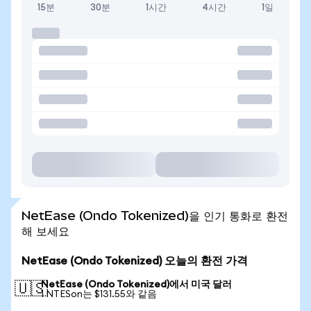
15분
30분
1시간
4시간
1일
NetEase (Ondo Tokenized)을 인기 통화로 환전
해 보세요
NetEase (Ondo Tokenized) 오늘의 환전 가격
NetEase (Ondo Tokenized)에서 미국 달러
🇺🇸
1 NTESon는 $131.55와 같음