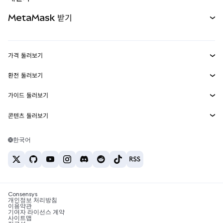
무기한 선물
신규
카드
문서 보기
MetaMask 받기
실물자산
mUSD
신규
대시보드
Transaction Shield
수익 창출
Smart Accounts Kit
에이전트 지갑
신규
가격 둘러보기
임베디드 지갑
Snaps
비트코인 가격
환전 둘러보기
MetaMask Connect
이더리움 가격
보상
신규
BTC를 USD로 환전
솔라나 가격
가이드 둘러보기
Snaps
보안
ETH를 USD로 환전
BTC 매수
시바이누 가격
USDT를 INR로 환전
콘텐츠 둘러보기
웹3 서비스
고객 지원
ETH 매수
페페 가격
비트코인 지갑
BTC를 USDT로 환전
SOL 매수
채용
테더 가격
솔라나 지갑
한국어
BTC를 INR로 환전
PEPE 매수
연락처
USDC 가격
최고의 암호화폐 카드
ETH를 USDT로 환전
USDT 매수
체인링크 가격
최고의 모바일 암호화폐 지갑
USDT를 PHP로 환전
USDC 매수
Polymarket이란?
BTC를 EUR로 환전
SHIB 매수
Consensys
암호화폐 세금 뉴스
개인정보 처리방침
이용약관
BNB 매수
기여자 라이선스 계약
암호화폐 매수 방법
사이트맵