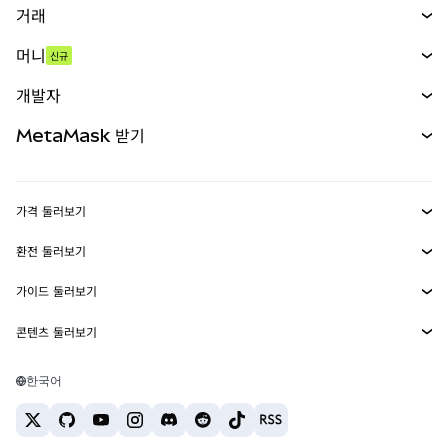
거래
스왑
머니
신규
예측 시장
신규
매수
개발자
무기한 선물
신규
카드
문서 보기
MetaMask 받기
실물자산
mUSD
신규
대시보드
Transaction Shield
수익 창출
Smart Accounts Kit
에이전트 지갑
신규
가격 둘러보기
임베디드 지갑
Snaps
비트코인 가격
환전 둘러보기
MetaMask Connect
이더리움 가격
보상
신규
BTC를 USD로 환전
솔라나 가격
가이드 둘러보기
Snaps
보안
ETH를 USD로 환전
BTC 매수
시바이누 가격
USDT를 INR로 환전
콘텐츠 둘러보기
웹3 서비스
고객 지원
ETH 매수
페페 가격
비트코인 지갑
BTC를 USDT로 환전
SOL 매수
채용
테더 가격
솔라나 지갑
한국어
BTC를 INR로 환전
PEPE 매수
연락처
USDC 가격
최고의 암호화폐 카드
ETH를 USDT로 환전
USDT 매수
체인링크 가격
최고의 모바일 암호화폐 지갑