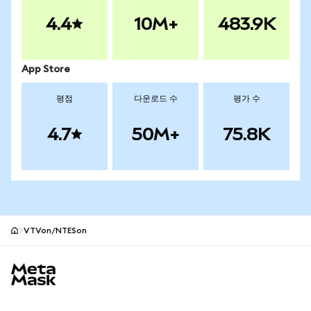
4.4
10M+
483.9K
App Store
평점
다운로드 수
평가 수
4.7
50M+
75.8K
VTVon/NTESon
MetaMask 사이트 바닥글