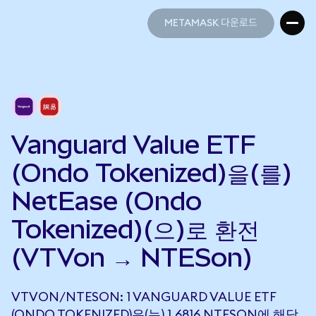
METAMASK 다운로드
METAMASK 다운로드
Vanguard Value ETF
(Ondo Tokenized)을(를)
NetEase (Ondo
Tokenized)(으)로 환전
(VTVon → NTESon)
VTVON/NTESON: 1 VANGUARD VALUE ETF
(ONDO TOKENIZED)은(는) 1.6816 NTESON에 해당