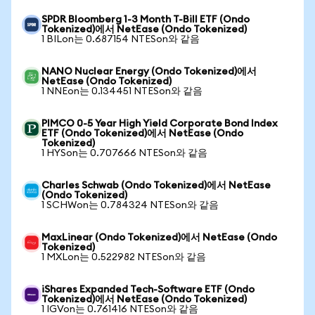
SPDR Bloomberg 1-3 Month T-Bill ETF (Ondo
Tokenized)에서 NetEase (Ondo Tokenized)
1 BILon는 0.687154 NTESon와 같음
NANO Nuclear Energy (Ondo Tokenized)에서
NetEase (Ondo Tokenized)
1 NNEon는 0.134451 NTESon와 같음
PIMCO 0-5 Year High Yield Corporate Bond Index
ETF (Ondo Tokenized)에서 NetEase (Ondo
Tokenized)
1 HYSon는 0.707666 NTESon와 같음
Charles Schwab (Ondo Tokenized)에서 NetEase
(Ondo Tokenized)
1 SCHWon는 0.784324 NTESon와 같음
MaxLinear (Ondo Tokenized)에서 NetEase (Ondo
Tokenized)
1 MXLon는 0.522982 NTESon와 같음
iShares Expanded Tech-Software ETF (Ondo
Tokenized)에서 NetEase (Ondo Tokenized)
1 IGVon는 0.761416 NTESon와 같음