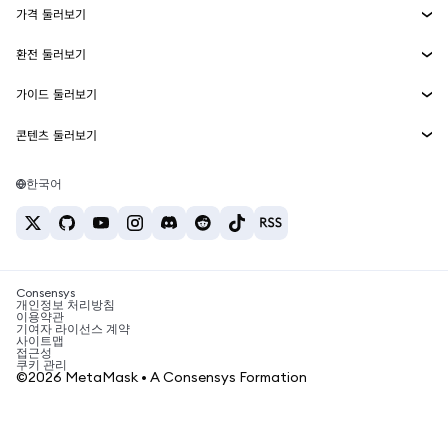
가격 둘러보기
임베디드 지갑
Snaps
비트코인 가격
환전 둘러보기
MetaMask Connect
이더리움 가격
보상
신규
BTC를 USD로 환전
솔라나 가격
가이드 둘러보기
Snaps
보안
ETH를 USD로 환전
BTC 매수
시바이누 가격
USDT를 INR로 환전
콘텐츠 둘러보기
웹3 서비스
고객 지원
ETH 매수
페페 가격
비트코인 지갑
BTC를 USDT로 환전
SOL 매수
채용
테더 가격
솔라나 지갑
한국어
BTC를 INR로 환전
PEPE 매수
연락처
USDC 가격
최고의 암호화폐 카드
ETH를 USDT로 환전
USDT 매수
체인링크 가격
최고의 모바일 암호화폐 지갑
USDT를 PHP로 환전
USDC 매수
Polymarket이란?
BTC를 EUR로 환전
SHIB 매수
Consensys
암호화폐 세금 뉴스
개인정보 처리방침
이용약관
BNB 매수
기여자 라이선스 계약
암호화폐 매수 방법
사이트맵
접근성
비트코인 매도 방법
쿠키 관리
©2026 MetaMask • A Consensys Formation