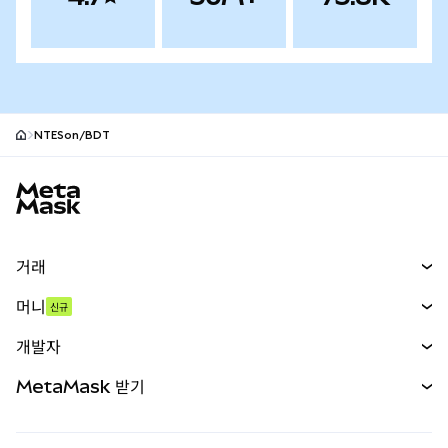
NTESon/BDT
MetaMask 사이트 바닥글
거래
스왑
머니
신규
예측 시장
신규
매수
개발자
무기한 선물
신규
카드
문서 보기
MetaMask 받기
실물자산
mUSD
신규
대시보드
Transaction Shield
수익 창출
Smart Accounts Kit
에이전트 지갑
신규