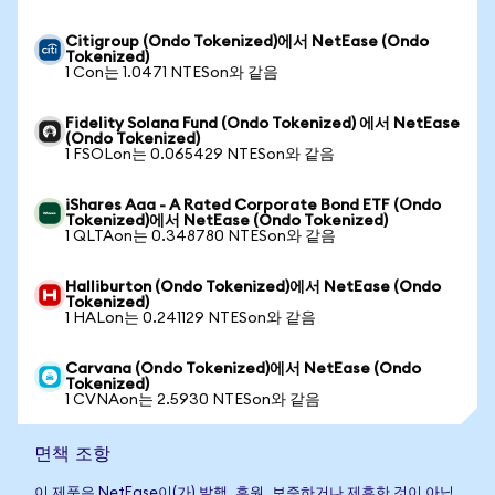
Citigroup (Ondo Tokenized)에서 NetEase (Ondo
Tokenized)
1 Con는 1.0471 NTESon와 같음
Fidelity Solana Fund (Ondo Tokenized) 에서 NetEase
(Ondo Tokenized)
1 FSOLon는 0.065429 NTESon와 같음
iShares Aaa - A Rated Corporate Bond ETF (Ondo
Tokenized)에서 NetEase (Ondo Tokenized)
1 QLTAon는 0.348780 NTESon와 같음
Halliburton (Ondo Tokenized)에서 NetEase (Ondo
Tokenized)
1 HALon는 0.241129 NTESon와 같음
Carvana (Ondo Tokenized)에서 NetEase (Ondo
Tokenized)
1 CVNAon는 2.5930 NTESon와 같음
면책 조항
이 제품은 NetEase이(가) 발행, 후원, 보증하거나 제휴한 것이 아닙