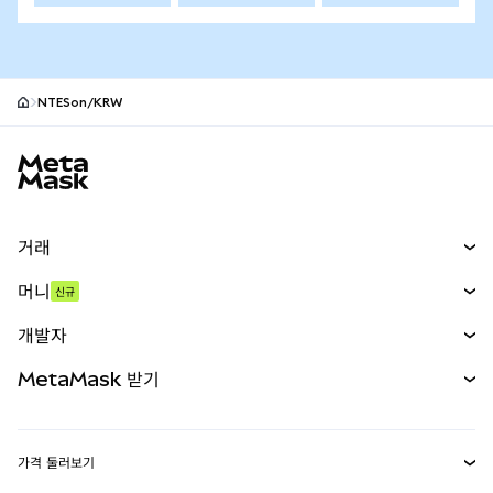
NTESon/KRW
MetaMask 사이트 바닥글
거래
스왑
머니
신규
예측 시장
신규
매수
개발자
무기한 선물
신규
카드
문서 보기
MetaMask 받기
실물자산
mUSD
신규
대시보드
Transaction Shield
수익 창출
Smart Accounts Kit
에이전트 지갑
신규
가격 둘러보기
임베디드 지갑
Snaps
비트코인 가격