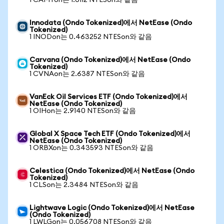
1 CAMTon는 1.0112 NTESon와 같음
Innodata (Ondo Tokenized)에서 NetEase (Ondo
Tokenized)
1 INODon는 0.463252 NTESon와 같음
Carvana (Ondo Tokenized)에서 NetEase (Ondo
Tokenized)
1 CVNAon는 2.6387 NTESon와 같음
VanEck Oil Services ETF (Ondo Tokenized)에서
NetEase (Ondo Tokenized)
1 OIHon는 2.9140 NTESon와 같음
Global X Space Tech ETF (Ondo Tokenized)에서
NetEase (Ondo Tokenized)
1 ORBXon는 0.343593 NTESon와 같음
Celestica (Ondo Tokenized)에서 NetEase (Ondo
Tokenized)
1 CLSon는 2.3484 NTESon와 같음
Lightwave Logic (Ondo Tokenized)에서 NetEase
(Ondo Tokenized)
1 LWLGon는 0.056708 NTESon와 같음