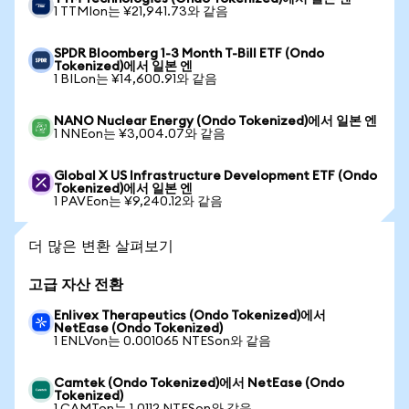
1 TTMIon는 ¥21,941.73와 같음
SPDR Bloomberg 1-3 Month T-Bill ETF (Ondo
Tokenized)에서 일본 엔
1 BILon는 ¥14,600.91와 같음
NANO Nuclear Energy (Ondo Tokenized)에서 일본 엔
1 NNEon는 ¥3,004.07와 같음
Global X US Infrastructure Development ETF (Ondo
Tokenized)에서 일본 엔
1 PAVEon는 ¥9,240.12와 같음
더 많은 변환 살펴보기
고급 자산 전환
Enlivex Therapeutics (Ondo Tokenized)에서
NetEase (Ondo Tokenized)
1 ENLVon는 0.001065 NTESon와 같음
Camtek (Ondo Tokenized)에서 NetEase (Ondo
Tokenized)