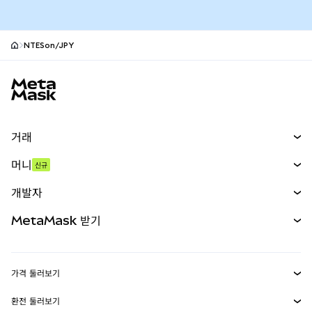
NTESon/JPY
MetaMask 사이트 바닥글
거래
스왑
머니
신규
예측 시장
신규
매수
개발자
무기한 선물
신규
카드
문서 보기
MetaMask 받기
실물자산
mUSD
신규
대시보드
Transaction Shield
수익 창출
Smart Accounts Kit
에이전트 지갑
신규
가격 둘러보기
임베디드 지갑
Snaps
비트코인 가격
환전 둘러보기
MetaMask Connect
이더리움 가격
보상
신규