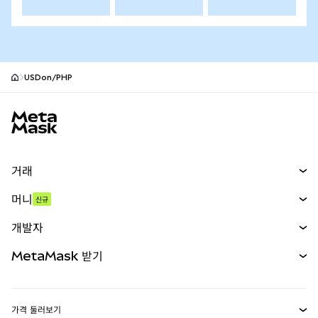
USDon/PHP
MetaMask 사이트 바닥글
거래
스왑
머니
신규
예측 시장
신규
매수
개발자
무기한 선물
신규
카드
문서 보기
MetaMask 받기
실물자산
mUSD
신규
대시보드
Transaction Shield
수익 창출
Smart Accounts Kit
에이전트 지갑
신규
가격 둘러보기