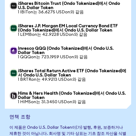
iShares Bitcoin Trust (Ondo Tokenized)에서 Ondo
U.S. Dollar Token
1 IBITon는 36.6275 USDon와 같음
iShares J.P. Morgan EM Local Currency Bond ETF
(Ondo Tokenized)에서 Ondo U.S. Dollar Token
1 LEMBon는 42.9228 USDon와 같음
Invesco QQQ (Ondo Tokenized)에서 Ondo U.S.
Dollar Token
1 QQQon는 723.1959 USDon와 같음
iShares Total Return Active ETF (Ondo Tokenized)에
서 Ondo U.S. Dollar Token
1 BRTRon는 49.9213 USDon와 같음
Hims & Hers Health (Ondo Tokenized)에서 Ondo U.S.
Dollar Token
1 HIMSon는 31.3450 USDon와 같음
면책 조항
이 제품은 Ondo U.S. Dollar Token이(가) 발행, 후원, 보증하거나
제휴한 것이 아닙니다. 회사명 및 기타 상표는 기초 참조 자산을 식별