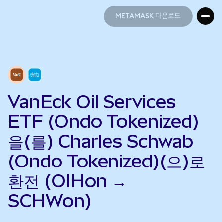
METAMASK 다운로드
METAMASK 다운로드
VanEck Oil Services
ETF (Ondo Tokenized)
을(를) Charles Schwab
(Ondo Tokenized)(으)로
환전 (OIHon →
SCHWon)