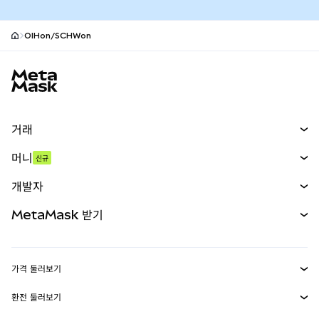
OIHon/SCHWon
MetaMask 사이트 바닥글
거래
스왑
머니
신규
예측 시장
신규
매수
개발자
무기한 선물
신규
카드
문서 보기
MetaMask 받기
실물자산
mUSD
신규
대시보드
Transaction Shield
수익 창출
Smart Accounts Kit
에이전트 지갑
신규
가격 둘러보기
임베디드 지갑
Snaps
비트코인 가격
환전 둘러보기
MetaMask Connect
이더리움 가격
보상
신규
BTC를 USD로 환전