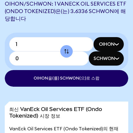
OIHON/SCHWON: 1 VANECK OIL SERVICES ETF
(ONDO TOKENIZED)은(는) 3.6336 SCHWON에 해
당합니다
OIHON
SCHWON
OIHON을(를) SCHWON(으)로 스왑
최신 VanEck Oil Services ETF (Ondo
Tokenized) 시장 정보
VanEck Oil Services ETF (Ondo Tokenized)의 현재