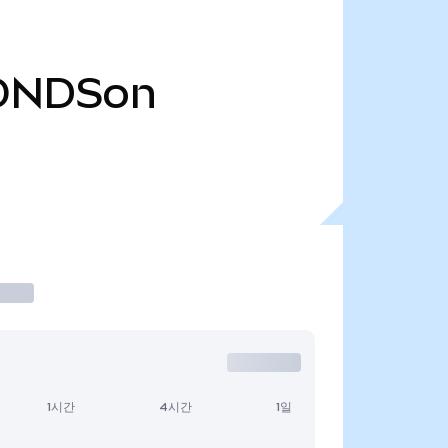
ONDSon
1시간
4시간
1일