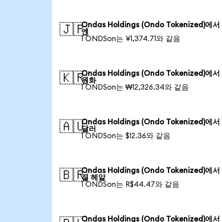
Ondas Holdings (Ondo Tokenized)에
🇯🇵
엔
1 ONDSon는 ¥1,374.71와 같음
Ondas Holdings (Ondo Tokenized)에
🇰🇷
원화
1 ONDSon는 ₩12,326.34와 같음
Ondas Holdings (Ondo Tokenized)에
🇦🇺
달러
1 ONDSon는 $12.36와 같음
Ondas Holdings (Ondo Tokenized)에
🇧🇷
질 헤알
1 ONDSon는 R$44.47와 같음
Ondas Holdings (Ondo Tokenized)에