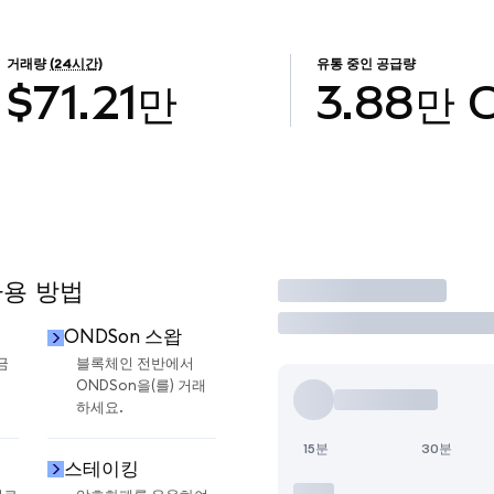
거래량
(24시간)
유통 중인 공급량
$71.21만
3.88만
사용 방법
거래
ONDSon 스왑
금
블록체인 전반에서
ONDSon을(를) 거래
하세요.
15분
30분
스테이킹