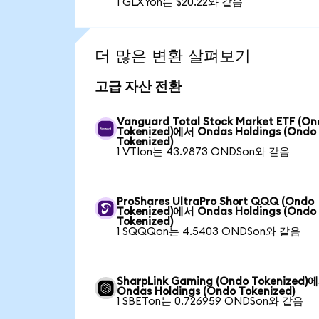
1 GLXYon는 $20.22와 같음
더 많은 변환 살펴보기
고급 자산 전환
Vanguard Total Stock Market ETF (O
Tokenized)에서 Ondas Holdings (Ondo
Tokenized)
1 VTIon는 43.9873 ONDSon와 같음
ProShares UltraPro Short QQQ (Ondo
Tokenized)에서 Ondas Holdings (Ondo
Tokenized)
1 SQQQon는 4.5403 ONDSon와 같음
SharpLink Gaming (Ondo Tokenized)
Ondas Holdings (Ondo Tokenized)
1 SBETon는 0.726959 ONDSon와 같음