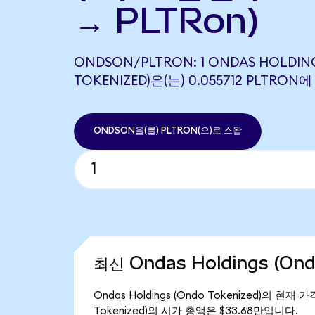
→ PLTRon)
ONDSON/PLTRON: 1 ONDAS HOLDIN
TOKENIZED)은(는) 0.055712 PLTR
ONDSON을(를) PLTRON(으)로 스왑
최신 Ondas Holdings (On
Ondas Holdings (Ondo Tokenized)의 현
Tokenized)의 시가 총액은 $33.68만입니다.