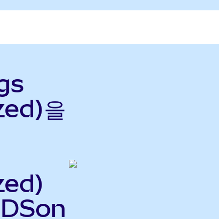
gs
zed)을
zed)
NDSon