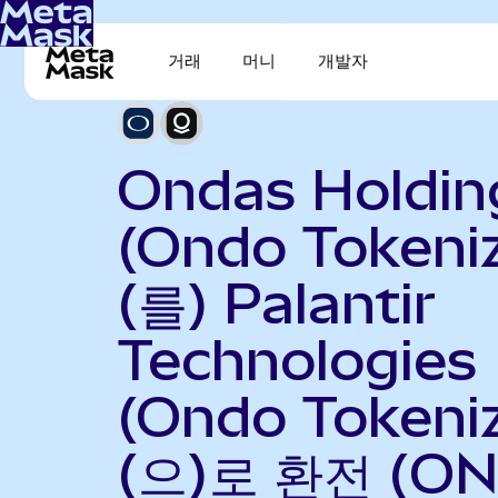
거래
머니
개발자
Ondas Holdin
(Ondo Tokeni
(를) Palantir
Technologies
(Ondo Tokeni
(으)로 환전 (O