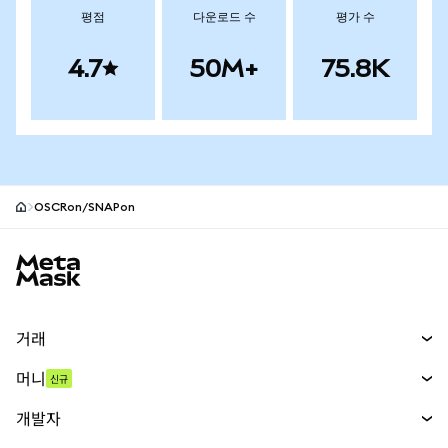
평점
다운로드 수
평가 수
4.7
50M+
75.8K
OSCRon/SNAPon
MetaMask 사이트 바닥글
거래
스왑
머니
신규
예측 시장
신규
매수
개발자
무기한 선물
신규
카드
문서 보기