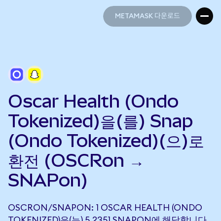
METAMASK 다운로드
METAMASK 다운로드
Oscar Health (Ondo
Tokenized)을(를) Snap
(Ondo Tokenized)(으)로
환전 (OSCRon →
SNAPon)
OSCRON/SNAPON: 1 OSCAR HEALTH (ONDO
TOKENIZED)은(는) 5.2351 SNAPON에 해당합니다