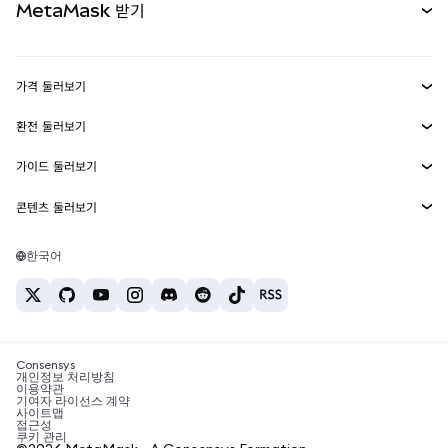
MetaMask 받기
실물자산
mUSD
신규
대시보드
Transaction Shield
수익 창출
Smart Accounts Kit
에이전트 지갑
신규
가격 둘러보기
임베디드 지갑
Snaps
비트코인 가격
환전 둘러보기
MetaMask Connect
이더리움 가격
보상
신규
BTC를 USD로 환전
솔라나 가격
가이드 둘러보기
Snaps
보안
ETH를 USD로 환전
BTC 매수
시바이누 가격
USDT를 INR로 환전
콘텐츠 둘러보기
웹3 서비스
고객 지원
ETH 매수
페페 가격
비트코인 지갑
BTC를 USDT로 환전
SOL 매수
채용
테더 가격
솔라나 지갑
한국어
BTC를 INR로 환전
PEPE 매수
연락처
USDC 가격
최고의 암호화폐 카드
ETH를 USDT로 환전
USDT 매수
체인링크 가격
최고의 모바일 암호화폐 지갑
USDT를 PHP로 환전
USDC 매수
Polymarket이란?
BTC를 EUR로 환전
SHIB 매수
Consensys
암호화폐 세금 뉴스
개인정보 처리방침
이용약관
BNB 매수
기여자 라이선스 계약
암호화폐 매수 방법
사이트맵
접근성
비트코인 매도 방법
쿠키 관리