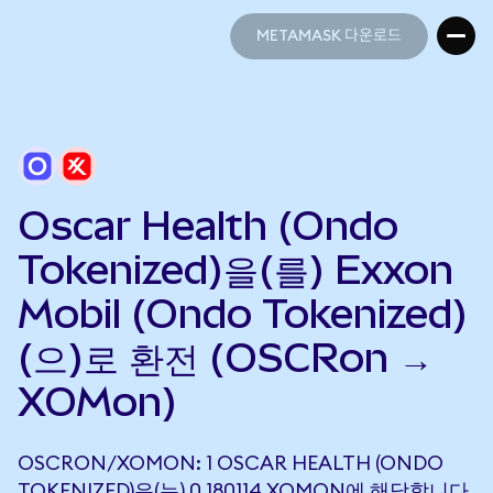
METAMASK 다운로드
METAMASK 다운로드
Oscar Health (Ondo
Tokenized)을(를) Exxon
Mobil (Ondo Tokenized)
(으)로 환전 (OSCRon →
XOMon)
OSCRON/XOMON: 1 OSCAR HEALTH (ONDO
TOKENIZED)은(는) 0.180114 XOMON에 해당합니다