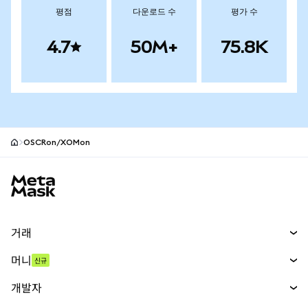
평점
다운로드 수
평가 수
4.7
50M+
75.8K
OSCRon/XOMon
MetaMask 사이트 바닥글
거래
스왑
머니
신규
예측 시장
신규
매수
개발자
무기한 선물
신규
카드
문서 보기