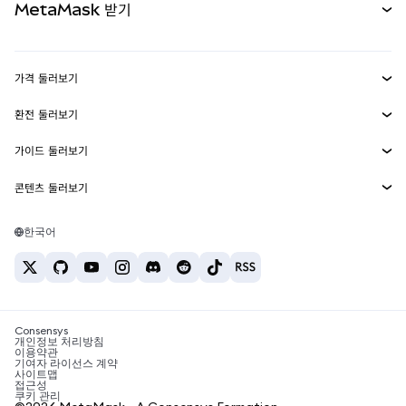
MetaMask 받기
실물자산
mUSD
신규
대시보드
Transaction Shield
수익 창출
Smart Accounts Kit
에이전트 지갑
신규
가격 둘러보기
임베디드 지갑
Snaps
비트코인 가격
환전 둘러보기
MetaMask Connect
이더리움 가격
보상
신규
BTC를 USD로 환전
솔라나 가격
가이드 둘러보기
Snaps
보안
ETH를 USD로 환전
BTC 매수
시바이누 가격
USDT를 INR로 환전
콘텐츠 둘러보기
웹3 서비스
고객 지원
ETH 매수
페페 가격
비트코인 지갑
BTC를 USDT로 환전
SOL 매수
채용
테더 가격
솔라나 지갑
한국어
BTC를 INR로 환전
PEPE 매수
연락처
USDC 가격
최고의 암호화폐 카드
ETH를 USDT로 환전
USDT 매수
체인링크 가격
최고의 모바일 암호화폐 지갑
USDT를 PHP로 환전
USDC 매수
Polymarket이란?
BTC를 EUR로 환전
SHIB 매수
Consensys
암호화폐 세금 뉴스
개인정보 처리방침
이용약관
BNB 매수
기여자 라이선스 계약
암호화폐 매수 방법
사이트맵
접근성
비트코인 매도 방법
쿠키 관리