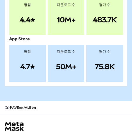
평점
다운로드 수
평가 수
4.4
10M+
483.7K
App Store
평점
다운로드 수
평가 수
4.7
50M+
75.8K
PAVEon/ALBon
MetaMask 사이트 바닥글