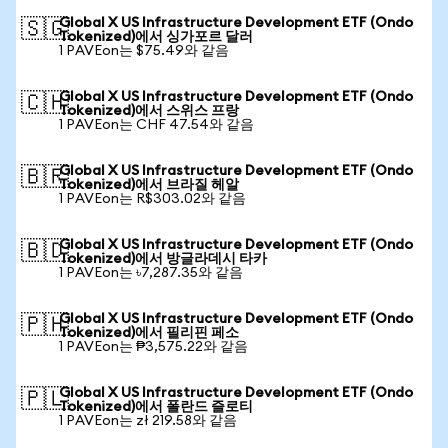
Global X US Infrastructure Development ETF (Ondo
🇸🇬
Tokenized)에서 싱가포르 달러
1 PAVEon는 $75.49와 같음
Global X US Infrastructure Development ETF (Ondo
🇨🇭
Tokenized)에서 스위스 프랑
1 PAVEon는 CHF 47.54와 같음
Global X US Infrastructure Development ETF (Ondo
🇧🇷
Tokenized)에서 브라질 헤알
1 PAVEon는 R$303.02와 같음
Global X US Infrastructure Development ETF (Ondo
🇧🇩
Tokenized)에서 방글라데시 타카
1 PAVEon는 ৳7,287.35와 같음
Global X US Infrastructure Development ETF (Ondo
🇵🇭
Tokenized)에서 필리핀 페소
1 PAVEon는 ₱3,575.22와 같음
Global X US Infrastructure Development ETF (Ondo
🇵🇱
Tokenized)에서 폴란드 즐로티
1 PAVEon는 zł 219.58와 같음