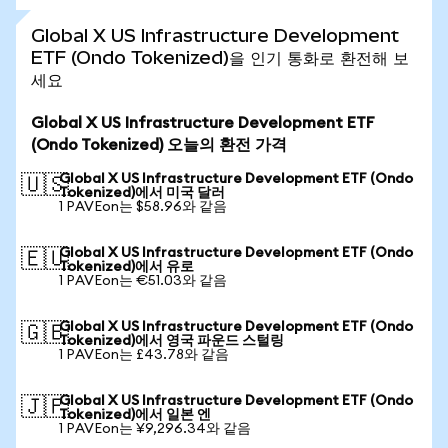
Global X US Infrastructure Development
ETF (Ondo Tokenized)을 인기 통화로 환전해 보
세요
Global X US Infrastructure Development ETF
(Ondo Tokenized) 오늘의 환전 가격
Global X US Infrastructure Development ETF (Ondo
🇺🇸
Tokenized)에서 미국 달러
1 PAVEon는 $58.96와 같음
Global X US Infrastructure Development ETF (Ondo
🇪🇺
Tokenized)에서 유로
1 PAVEon는 €51.03와 같음
Global X US Infrastructure Development ETF (Ondo
🇬🇧
Tokenized)에서 영국 파운드 스털링
1 PAVEon는 £43.78와 같음
Global X US Infrastructure Development ETF (Ondo
🇯🇵
Tokenized)에서 일본 엔
1 PAVEon는 ¥9,296.34와 같음