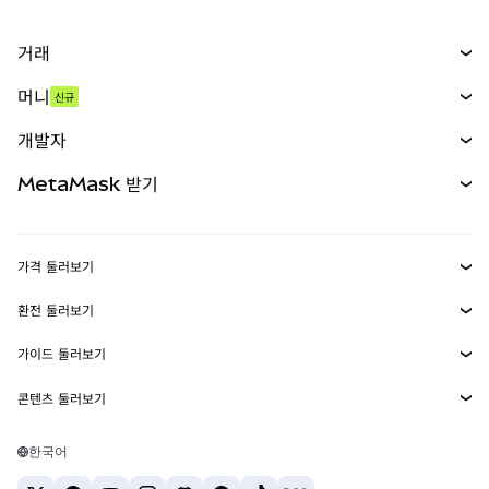
거래
스왑
머니
신규
예측 시장
신규
매수
개발자
무기한 선물
신규
카드
문서 보기
MetaMask 받기
실물자산
mUSD
신규
대시보드
Transaction Shield
수익 창출
Smart Accounts Kit
에이전트 지갑
신규
가격 둘러보기
임베디드 지갑
Snaps
비트코인 가격
환전 둘러보기
MetaMask Connect
이더리움 가격
보상
신규
BTC를 USD로 환전
솔라나 가격
가이드 둘러보기
Snaps
보안
ETH를 USD로 환전
BTC 매수
시바이누 가격
USDT를 INR로 환전
콘텐츠 둘러보기
웹3 서비스
고객 지원
ETH 매수
페페 가격
비트코인 지갑
BTC를 USDT로 환전
SOL 매수
채용
테더 가격
솔라나 지갑
한국어
BTC를 INR로 환전
PEPE 매수
연락처
USDC 가격
최고의 암호화폐 카드