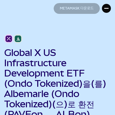
METAMASK 다운로드
METAMASK 다운로드
Global X US
Infrastructure
Development ETF
(Ondo Tokenized)을(를)
Albemarle (Ondo
Tokenized)(으)로 환전
(PAVEon → ALBon)