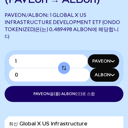
PAVEON/ALBON: 1 GLOBAL X US
INFRASTRUCTURE DEVELOPMENT ETF (ONDO
TOKENIZED)은(는) 0.489498 ALBON에 해당합니
다
PAVEON
ALBON
PAVEON을(를) ALBON(으)로 스왑
최신 Global X US Infrastructure