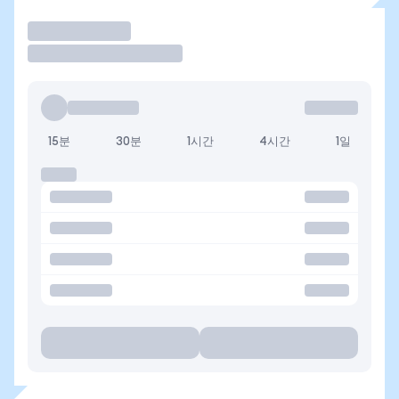
거래
15분
30분
1시간
4시간
1일