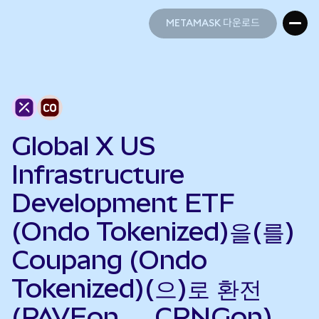
METAMASK 다운로드
METAMASK 다운로드
Global X US
Infrastructure
Development ETF
(Ondo Tokenized)을(를)
Coupang (Ondo
Tokenized)(으)로 환전
(PAVEon → CPNGon)