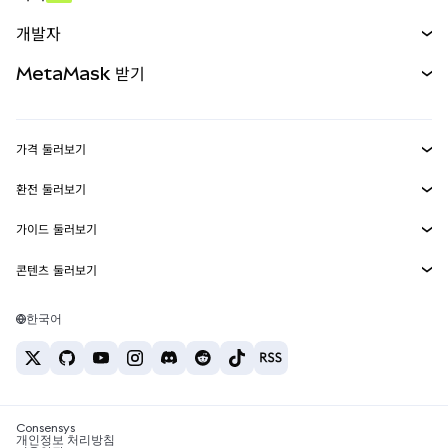
예측 시장
신규
매수
개발자
무기한 선물
신규
카드
문서 보기
MetaMask 받기
실물자산
mUSD
신규
대시보드
Transaction Shield
수익 창출
Smart Accounts Kit
에이전트 지갑
신규
가격 둘러보기
임베디드 지갑
Snaps
비트코인 가격
환전 둘러보기
MetaMask Connect
이더리움 가격
보상
신규
BTC를 USD로 환전
솔라나 가격
가이드 둘러보기
Snaps
보안
ETH를 USD로 환전
BTC 매수
시바이누 가격
USDT를 INR로 환전
콘텐츠 둘러보기
웹3 서비스
고객 지원
ETH 매수
페페 가격
비트코인 지갑
BTC를 USDT로 환전
SOL 매수
채용
테더 가격
솔라나 지갑
한국어
BTC를 INR로 환전
PEPE 매수
연락처
USDC 가격
최고의 암호화폐 카드
ETH를 USDT로 환전
USDT 매수
체인링크 가격
최고의 모바일 암호화폐 지갑
USDT를 PHP로 환전
USDC 매수
Polymarket이란?
BTC를 EUR로 환전
SHIB 매수
Consensys
암호화폐 세금 뉴스
개인정보 처리방침