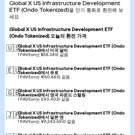
Global X US Infrastructure Development
ETF (Ondo Tokenized)을 인기 통화로 환전해 보
세요
Global X US Infrastructure Development ETF
(Ondo Tokenized) 오늘의 환전 가격
Global X US Infrastructure Development ETF (Ondo
🇺🇸
Tokenized)에서 미국 달러
1 PAVEon는 $58.38와 같음
Global X US Infrastructure Development ETF (Ondo
🇪🇺
Tokenized)에서 유로
1 PAVEon는 €50.66와 같음
Global X US Infrastructure Development ETF (Ondo
🇬🇧
Tokenized)에서 영국 파운드 스털링
1 PAVEon는 £43.40와 같음
Global X US Infrastructure Development ETF (Ondo
🇯🇵
Tokenized)에서 일본 엔
1 PAVEon는 ¥9,243.59와 같음