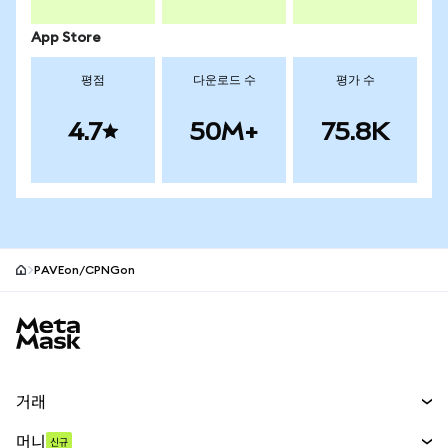
App Store
평점
다운로드 수
평가 수
4.7
50M+
75.8K
PAVEon/CPNGon
MetaMask 사이트 바닥글
거래
스왑
머니
신규