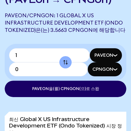
PAVEON/CPNGON: 1 GLOBAL X US
INFRASTRUCTURE DEVELOPMENT ETF (ONDO
TOKENIZED)은(는) 3.5663 CPNGON에 해당합니다
PAVEON
CPNGON
PAVEON을(를) CPNGON(으)로 스왑
최신 Global X US Infrastructure
Development ETF (Ondo Tokenized) 시장 정