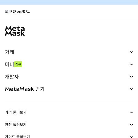
PEPon/BRL
MetaMask 사이트 바닥글
거래
스왑
머니
신규
예측 시장
신규
매수
개발자
무기한 선물
신규
카드
문서 보기
MetaMask 받기
실물자산
mUSD
신규
대시보드
Transaction Shield
수익 창출
Smart Accounts Kit
에이전트 지갑
신규
가격 둘러보기
임베디드 지갑
Snaps
비트코인 가격
환전 둘러보기
MetaMask Connect
이더리움 가격
보상
신규
BTC를 USD로 환전
솔라나 가격
가이드 둘러보기