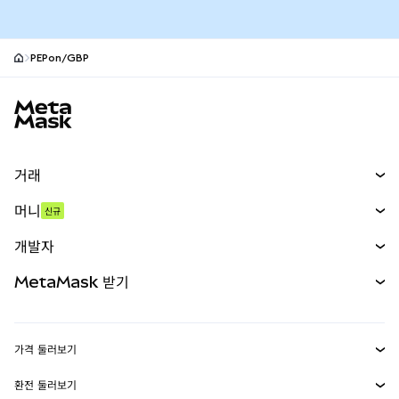
PEPon/GBP
MetaMask 사이트 바닥글
거래
스왑
머니
신규
예측 시장
신규
매수
개발자
무기한 선물
신규
카드
문서 보기
MetaMask 받기
실물자산
mUSD
신규
대시보드
Transaction Shield
수익 창출
Smart Accounts Kit
에이전트 지갑
신규
가격 둘러보기
임베디드 지갑
Snaps
비트코인 가격
환전 둘러보기
MetaMask Connect
이더리움 가격
보상
신규