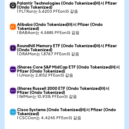
Palantir Technologies (Ondo Tokenized)에서 Pfizer
(Ondo Tokenized)
1 PLTRon는 5.6203 PFEon와 같음
Alibaba (Ondo Tokenized)에서 Pfizer (Ondo
Tokenized)
1 BABAon는 4.5885 PFEon와 같음
Roundhill Memory ETF (Ondo Tokenized)에서 Pfizer
(Ondo Tokenized)
1 DRAMon는 1.8767 PFEon와 같음
iShares Core S&P MidCap ETF (Ondo Tokenized)에서
Pfizer (Ondo Tokenized)
1 IJHon는 2.8132 PFEon와 같음
iShares Russell 2000 ETF (Ondo Tokenized)에서
Pfizer (Ondo Tokenized)
1 IWMon는 10.9315 PFEon와 같음
Cisco Systems (Ondo Tokenized)에서 Pfizer (Ondo
Tokenized)
1 CSCOon는 4.4245 PFEon와 같음