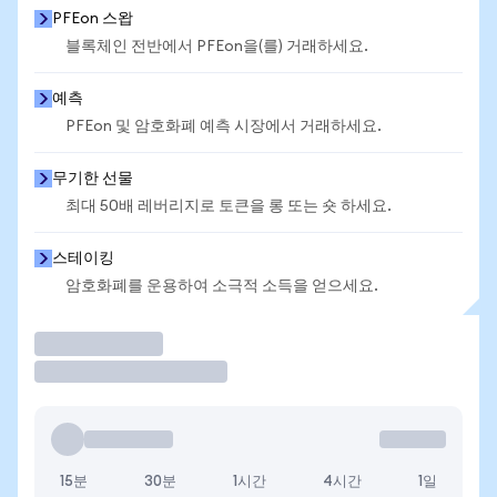
PFEon 스왑
블록체인 전반에서 PFEon을(를) 거래하세요.
예측
PFEon 및 암호화폐 예측 시장에서 거래하세요.
무기한 선물
최대 50배 레버리지로 토큰을 롱 또는 숏 하세요.
스테이킹
암호화폐를 운용하여 소극적 소득을 얻으세요.
거래
15분
30분
1시간
4시간
1일