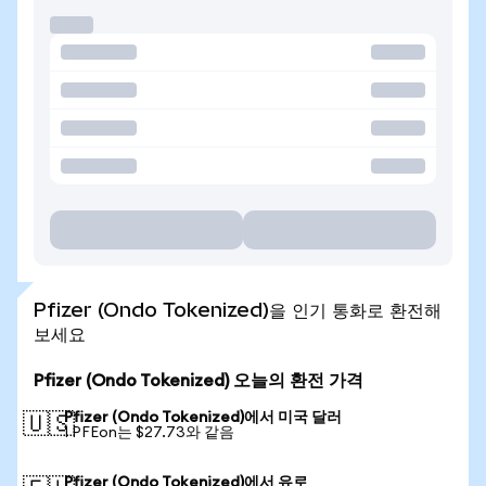
Pfizer (Ondo Tokenized)을 인기 통화로 환전해
보세요
Pfizer (Ondo Tokenized) 오늘의 환전 가격
Pfizer (Ondo Tokenized)에서 미국 달러
🇺🇸
1 PFEon는 $27.73와 같음
Pfizer (Ondo Tokenized)에서 유로