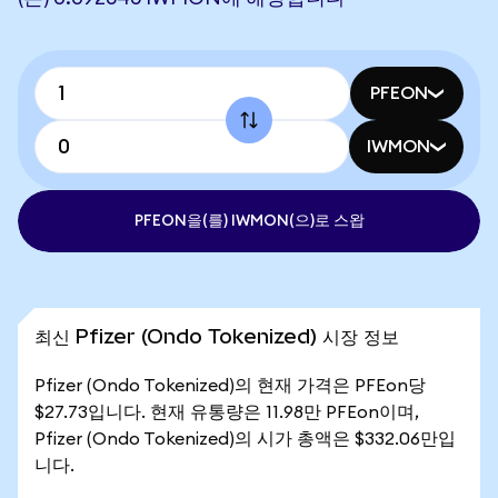
PFEON
IWMON
PFEON을(를) IWMON(으)로 스왑
최신 Pfizer (Ondo Tokenized) 시장 정보
Pfizer (Ondo Tokenized)의 현재 가격은 PFEon당
$27.73입니다. 현재 유통량은 11.98만 PFEon이며,
Pfizer (Ondo Tokenized)의 시가 총액은 $332.06만입
니다.