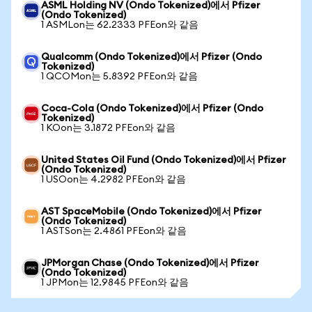
ASML Holding NV (Ondo Tokenized)에서 Pfizer
(Ondo Tokenized)
1 ASMLon는 62.2333 PFEon와 같음
Qualcomm (Ondo Tokenized)에서 Pfizer (Ondo
Tokenized)
1 QCOMon는 5.8392 PFEon와 같음
Coca-Cola (Ondo Tokenized)에서 Pfizer (Ondo
Tokenized)
1 KOon는 3.1872 PFEon와 같음
United States Oil Fund (Ondo Tokenized)에서 Pfizer
(Ondo Tokenized)
1 USOon는 4.2982 PFEon와 같음
AST SpaceMobile (Ondo Tokenized)에서 Pfizer
(Ondo Tokenized)
1 ASTSon는 2.4861 PFEon와 같음
JPMorgan Chase (Ondo Tokenized)에서 Pfizer
(Ondo Tokenized)
1 JPMon는 12.9845 PFEon와 같음