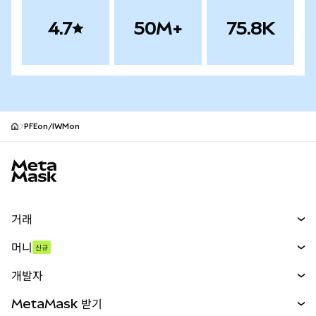
4.7
50M+
75.8K
PFEon/IWMon
MetaMask 사이트 바닥글
거래
스왑
머니
신규
예측 시장
신규
매수
개발자
무기한 선물
신규
카드
문서 보기
MetaMask 받기
실물자산
mUSD
신규
대시보드