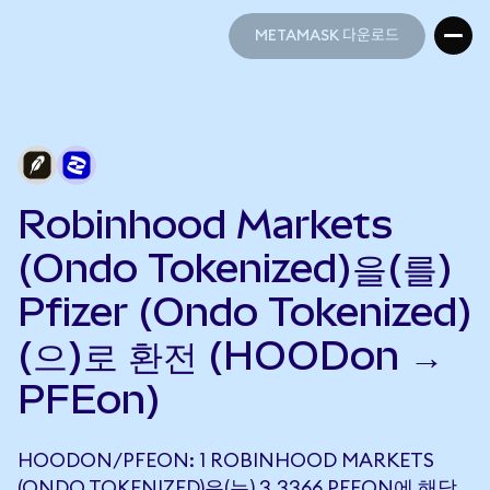
METAMASK 다운로드
METAMASK 다운로드
Robinhood Markets
(Ondo Tokenized)을(를)
Pfizer (Ondo Tokenized)
(으)로 환전 (HOODon →
PFEon)
HOODON/PFEON: 1 ROBINHOOD MARKETS
(ONDO TOKENIZED)은(는) 3.3366 PFEON에 해당