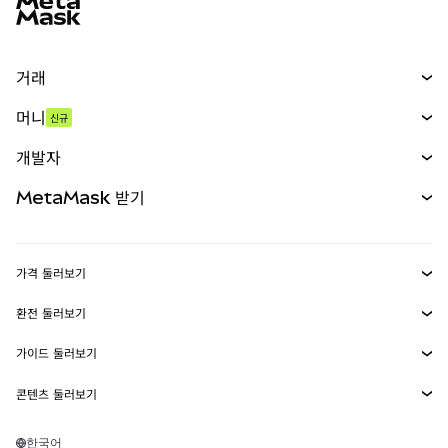
거래
스왑
머니
신규
예측 시장
신규
매수
개발자
무기한 선물
신규
카드
문서 보기
MetaMask 받기
실물자산
mUSD
신규
대시보드
Transaction Shield
수익 창출
Smart Accounts Kit
에이전트 지갑
신규
가격 둘러보기
임베디드 지갑
Snaps
비트코인 가격
환전 둘러보기
MetaMask Connect
이더리움 가격
보상
신규
BTC를 USD로 환전
솔라나 가격
가이드 둘러보기
Snaps
보안
ETH를 USD로 환전
BTC 매수
시바이누 가격
USDT를 INR로 환전
콘텐츠 둘러보기
웹3 서비스
고객 지원
ETH 매수
페페 가격
비트코인 지갑
BTC를 USDT로 환전
SOL 매수
채용
테더 가격
솔라나 지갑
한국어