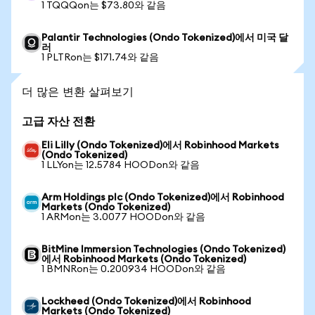
1 TQQQon는 $73.80와 같음
Palantir Technologies (Ondo Tokenized)에서 미국 달
러
1 PLTRon는 $171.74와 같음
더 많은 변환 살펴보기
고급 자산 전환
Eli Lilly (Ondo Tokenized)에서 Robinhood Markets
(Ondo Tokenized)
1 LLYon는 12.5784 HOODon와 같음
Arm Holdings plc (Ondo Tokenized)에서 Robinhood
Markets (Ondo Tokenized)
1 ARMon는 3.0077 HOODon와 같음
BitMine Immersion Technologies (Ondo Tokenized)
에서 Robinhood Markets (Ondo Tokenized)
1 BMNRon는 0.200934 HOODon와 같음
Lockheed (Ondo Tokenized)에서 Robinhood
Markets (Ondo Tokenized)