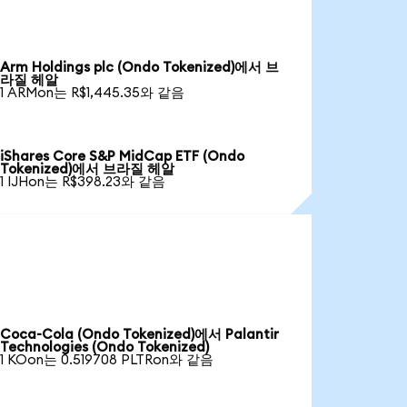
Arm Holdings plc (Ondo Tokenized)에서 브
라질 헤알
1 ARMon는 R$1,445.35와 같음
iShares Core S&P MidCap ETF (Ondo
Tokenized)에서 브라질 헤알
1 IJHon는 R$398.23와 같음
Coca-Cola (Ondo Tokenized)에서 Palantir
Technologies (Ondo Tokenized)
1 KOon는 0.519708 PLTRon와 같음