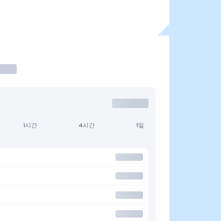
1시간
4시간
1일