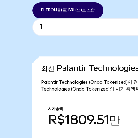
PLTRON을(를) BRL(으)로 스왑
최신 Palantir Technologi
Palantir Technologies (Ondo Tokenize
Technologies (Ondo Tokenized)의 시가 총액
시가총액
R$1809.51만