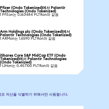
Pfizer (Ondo Tokenized)에서 Palantir
Technologies (Ondo Tokenized)
1 PFEon는 0.163484 PLTRon와 같음
Arm Holdings plc (Ondo Tokenized)에서
Palantir Technologies (Ondo Tokenized)
1 ARMon는 1.6590 PLTRon와 같음
iShares Core S&P MidCap ETF (Ondo
Tokenized)에서 Palantir Technologies
(Ondo Tokenized)
1 IJHon는 0.457100 PLTRon와 같음
 기초 참조 자산을 식별하기 위해서만 사용됩니다.