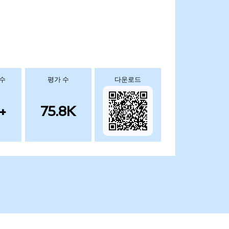
 수
평가 수
다운로드
+
75.8K