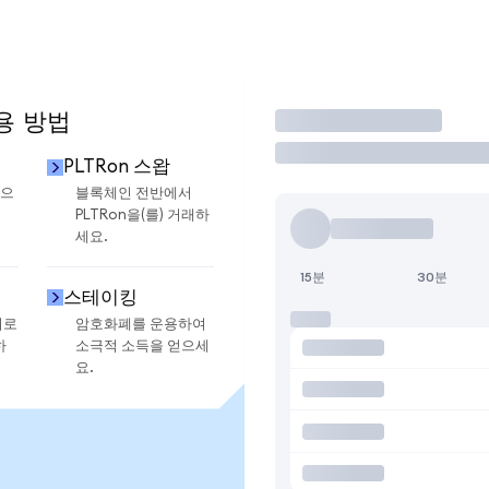
용 방법
거래
PLTRon 스왑
금으
블록체인 전반에서
PLTRon을(를) 거래하
세요.
15분
30분
스테이킹
지로
암호화폐를 운용하여
하
소극적 소득을 얻으세
요.