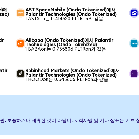
d)에
AST SpaceMobile (Ondo Tokenized)에서
zed)
Palantir Technologies (Ondo Tokenized)
1 ASTSon는 0.414620 PLTRon와 같음
ir
Alibaba (Ondo Tokenized)에서 Palantir
Technologies (Ondo Tokenized)
1 BABAon는 0.755806 PLTRon와 같음
tir
Robinhood Markets (Ondo Tokenized)에서
Palantir Technologies (Ondo Tokenized)
1 HOODon는 0.545805 PLTRon와 같음
가) 발행, 후원, 보증하거나 제휴한 것이 아닙니다. 회사명 및 기타 상표는