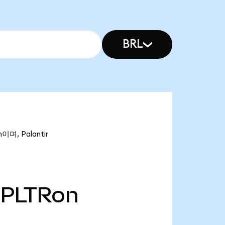
BRL
이며, Palantir
PLTRon