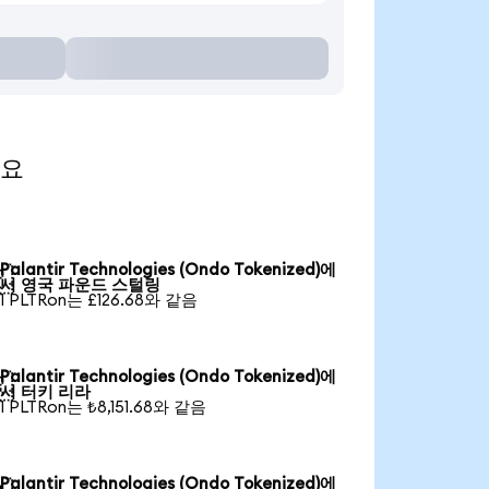
세요
Palantir Technologies (Ondo Tokenized)에

서 영국 파운드 스털링
1 PLTRon는 £126.68와 같음
Palantir Technologies (Ondo Tokenized)에

서 터키 리라
1 PLTRon는 ₺8,151.68와 같음
Palantir Technologies (Ondo Tokenized)에