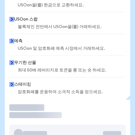
USOon을(를) 현금으로 교환하세요.
USOon 스왑
블록체인 전반에서 USOon을(를) 거래하세요.
예측
USOon 및 암호화폐 예측 시장에서 거래하세요.
무기한 선물
최대 50배 레버리지로 토큰을 롱 또는 숏 하세요.
스테이킹
암호화폐를 운용하여 소극적 소득을 얻으세요.
거래