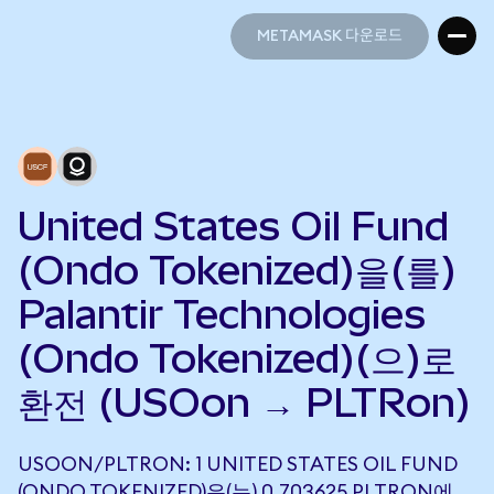
METAMASK 다운로드
METAMASK 다운로드
United States Oil Fund
(Ondo Tokenized)을(를)
Palantir Technologies
(Ondo Tokenized)(으)로
환전 (USOon → PLTRon)
USOON/PLTRON: 1 UNITED STATES OIL FUND
(ONDO TOKENIZED)은(는) 0.703625 PLTRON에