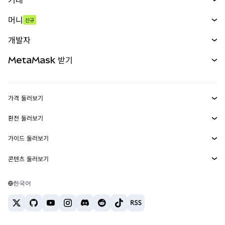
스왑
머니
신규
예측 시장
신규
매수
개발자
무기한 선물
신규
카드
문서 보기
MetaMask 받기
실물자산
mUSD
신규
대시보드
Transaction Shield
수익 창출
Smart Accounts Kit
에이전트 지갑
신규
가격 둘러보기
임베디드 지갑
Snaps
비트코인 가격
환전 둘러보기
MetaMask Connect
이더리움 가격
보상
신규
BTC를 USD로 환전
솔라나 가격
가이드 둘러보기
Snaps
보안
ETH를 USD로 환전
BTC 매수
시바이누 가격
USDT를 INR로 환전
콘텐츠 둘러보기
웹3 서비스
고객 지원
ETH 매수
페페 가격
비트코인 지갑
BTC를 USDT로 환전
SOL 매수
채용
테더 가격
솔라나 지갑
한국어
BTC를 INR로 환전
PEPE 매수
연락처
USDC 가격
최고의 암호화폐 카드
ETH를 USDT로 환전
USDT 매수
체인링크 가격
최고의 모바일 암호화폐 지갑
USDT를 PHP로 환전
USDC 매수