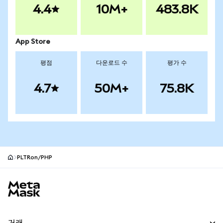
4.4
10M+
483.8K
App Store
평점
다운로드 수
평가 수
4.7
50M+
75.8K
PLTRon/PHP
MetaMask 사이트 바닥글
거래