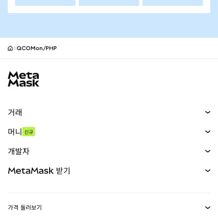
QCOMon/PHP
MetaMask 사이트 바닥글
거래
스왑
머니
신규
예측 시장
신규
매수
개발자
무기한 선물
신규
카드
문서 보기
MetaMask 받기
실물자산
mUSD
신규
대시보드
Transaction Shield
수익 창출
Smart Accounts Kit
에이전트 지갑
신규
가격 둘러보기
임베디드 지갑
Snaps
비트코인 가격