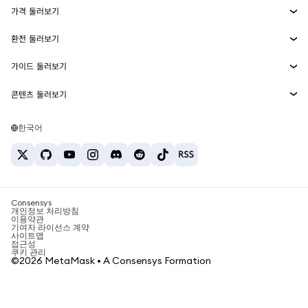
가격 둘러보기
임베디드 지갑
Snaps
비트코인 가격
환전 둘러보기
MetaMask Connect
이더리움 가격
보상
신규
BTC를 USD로 환전
솔라나 가격
가이드 둘러보기
Snaps
보안
ETH를 USD로 환전
BTC 매수
시바이누 가격
USDT를 INR로 환전
콘텐츠 둘러보기
웹3 서비스
고객 지원
ETH 매수
페페 가격
비트코인 지갑
BTC를 USDT로 환전
SOL 매수
채용
테더 가격
솔라나 지갑
한국어
BTC를 INR로 환전
PEPE 매수
연락처
USDC 가격
최고의 암호화폐 카드
ETH를 USDT로 환전
USDT 매수
체인링크 가격
최고의 모바일 암호화폐 지갑
USDT를 PHP로 환전
USDC 매수
Polymarket이란?
BTC를 EUR로 환전
SHIB 매수
Consensys
암호화폐 세금 뉴스
개인정보 처리방침
이용약관
BNB 매수
기여자 라이선스 계약
암호화폐 매수 방법
사이트맵
접근성
비트코인 매도 방법
쿠키 관리
©2026 MetaMask • A Consensys Formation