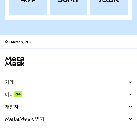
ARMon/PHP
MetaMask 사이트 바닥글
거래
스왑
머니
신규
예측 시장
신규
매수
개발자
무기한 선물
신규
카드
문서 보기
MetaMask 받기
실물자산
mUSD
신규
대시보드
Transaction Shield
수익 창출
Smart Accounts Kit
에이전트 지갑
신규