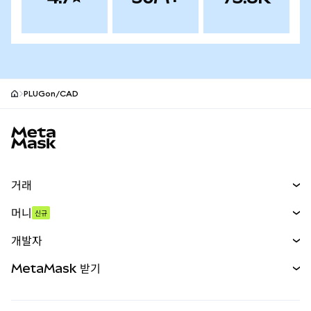
PLUGon/CAD
MetaMask 사이트 바닥글
거래
스왑
머니
신규
예측 시장
신규
매수
개발자
무기한 선물
신규
카드
문서 보기
MetaMask 받기
실물자산
mUSD
신규
대시보드
Transaction Shield
수익 창출
Smart Accounts Kit
에이전트 지갑
신규