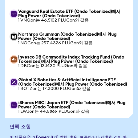
Vanguard Real Estate ETF (Ondo Tokenized)에서
Plug Power (Ondo Tokenized)
1 VNQon는 46.5102 PLUGon와 같음
Northrop Grumman (Ondo Tokenized)에서 Plug
Power (Ondo Tokenized)
1 NOCon는 257.4326 PLUGon와 같음
Invesco DB Commodity Index Tracking Fund (Ondo
Tokenized)에서 Plug Power (Ondo Tokenized)
1 DBCon는 13.1430 PLUGon와 같음
Global X Robotics & Artificial Intelligence ETF
(Ondo Tokenized)에서 Plug Power (Ondo Tokenized)
1 BOTZon는 17.3000 PLUGon와 같음
iShares MSCI Japan ETF (Ondo Tokenized)에서 Plug
Power (Ondo Tokenized)
1 EWJon는 44.5869 PLUGon와 같음
면책 조항
이 제품은 Plug Power이(가) 발행, 후원, 보증하거나 제휴한 것이 아