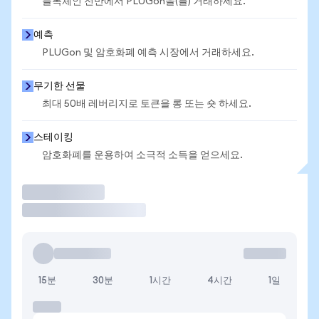
블록체인 전반에서 PLUGon을(를) 거래하세요.
예측
PLUGon 및 암호화폐 예측 시장에서 거래하세요.
무기한 선물
최대 50배 레버리지로 토큰을 롱 또는 숏 하세요.
스테이킹
암호화폐를 운용하여 소극적 소득을 얻으세요.
거래
15분
30분
1시간
4시간
1일