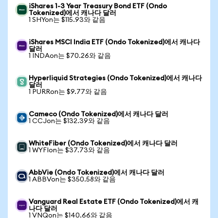
iShares 1-3 Year Treasury Bond ETF (Ondo
Tokenized)에서 캐나다 달러
1 SHYon는 $115.93와 같음
iShares MSCI India ETF (Ondo Tokenized)에서 캐나다
달러
1 INDAon는 $70.26와 같음
Hyperliquid Strategies (Ondo Tokenized)에서 캐나다
달러
1 PURRon는 $9.77와 같음
Cameco (Ondo Tokenized)에서 캐나다 달러
1 CCJon는 $132.39와 같음
WhiteFiber (Ondo Tokenized)에서 캐나다 달러
1 WYFIon는 $37.73와 같음
AbbVie (Ondo Tokenized)에서 캐나다 달러
1 ABBVon는 $350.58와 같음
Vanguard Real Estate ETF (Ondo Tokenized)에서 캐
나다 달러
1 VNQon는 $140.66와 같음