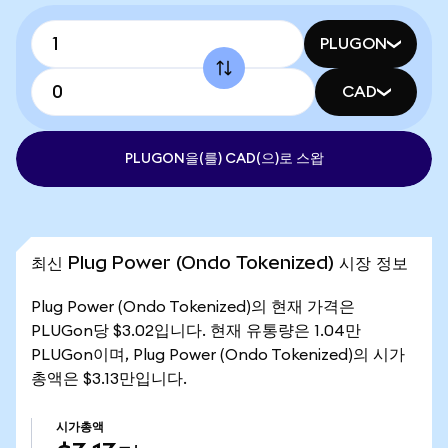
PLUGON
CAD
PLUGON을(를) CAD(으)로 스왑
최신 Plug Power (Ondo Tokenized) 시장 정보
Plug Power (Ondo Tokenized)의 현재 가격은
PLUGon당 $3.02입니다. 현재 유통량은 1.04만
PLUGon이며, Plug Power (Ondo Tokenized)의 시가
총액은 $3.13만입니다.
시가총액