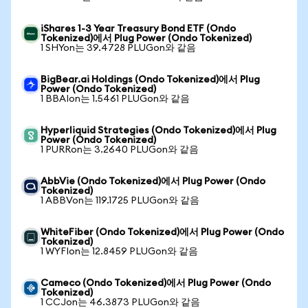
iShares 1-3 Year Treasury Bond ETF (Ondo
Tokenized)에서 Plug Power (Ondo Tokenized)
1 SHYon는 39.4728 PLUGon와 같음
BigBear.ai Holdings (Ondo Tokenized)에서 Plug
Power (Ondo Tokenized)
1 BBAIon는 1.5461 PLUGon와 같음
Hyperliquid Strategies (Ondo Tokenized)에서 Plug
Power (Ondo Tokenized)
1 PURRon는 3.2640 PLUGon와 같음
AbbVie (Ondo Tokenized)에서 Plug Power (Ondo
Tokenized)
1 ABBVon는 119.1725 PLUGon와 같음
WhiteFiber (Ondo Tokenized)에서 Plug Power (Ondo
Tokenized)
1 WYFIon는 12.8459 PLUGon와 같음
Cameco (Ondo Tokenized)에서 Plug Power (Ondo
Tokenized)
1 CCJon는 46.3873 PLUGon와 같음