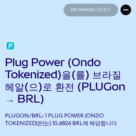
METAMASK 다운로드
METAMASK 다운로드
Plug Power (Ondo
Tokenized)을(를) 브라질
헤알(으)로 환전 (PLUGon
→ BRL)
PLUGON/BRL: 1 PLUG POWER (ONDO
TOKENIZED)은(는) 10.6826 BRL에 해당합니다