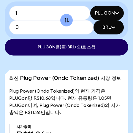
PLUGON
BRL
PLUGON을(를) BRL(으)로 스왑
최신 Plug Power (Ondo Tokenized) 시장 정보
Plug Power (Ondo Tokenized)의 현재 가격은
PLUGon당 R$10.68입니다. 현재 유통량은 1.05만
PLUGon이며, Plug Power (Ondo Tokenized)의 시가
총액은 R$11.26만입니다.
시가총액