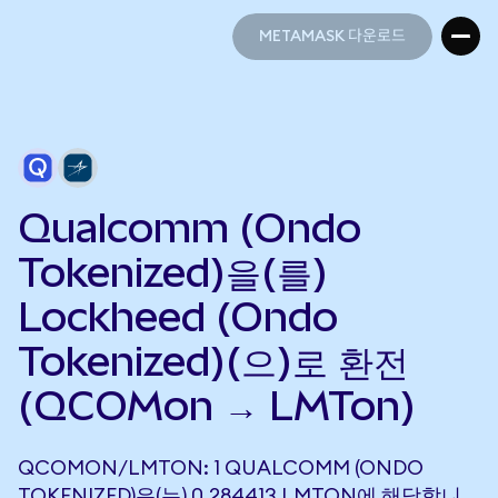
METAMASK 다운로드
METAMASK 다운로드
Qualcomm (Ondo
Tokenized)을(를)
Lockheed (Ondo
Tokenized)(으)로 환전
(QCOMon → LMTon)
QCOMON/LMTON: 1 QUALCOMM (ONDO
TOKENIZED)은(는) 0.284413 LMTON에 해당합니