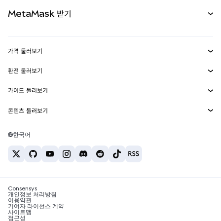
무기한 선물
신규
카드
문서 보기
MetaMask 받기
실물자산
mUSD
신규
대시보드
Transaction Shield
수익 창출
Smart Accounts Kit
에이전트 지갑
신규
가격 둘러보기
임베디드 지갑
Snaps
비트코인 가격
환전 둘러보기
MetaMask Connect
이더리움 가격
보상
신규
BTC를 USD로 환전
솔라나 가격
가이드 둘러보기
Snaps
보안
ETH를 USD로 환전
BTC 매수
시바이누 가격
USDT를 INR로 환전
콘텐츠 둘러보기
웹3 서비스
고객 지원
ETH 매수
페페 가격
비트코인 지갑
BTC를 USDT로 환전
SOL 매수
채용
테더 가격
솔라나 지갑
한국어
BTC를 INR로 환전
PEPE 매수
연락처
USDC 가격
최고의 암호화폐 카드
ETH를 USDT로 환전
USDT 매수
체인링크 가격
최고의 모바일 암호화폐 지갑
USDT를 PHP로 환전
USDC 매수
Polymarket이란?
BTC를 EUR로 환전
SHIB 매수
Consensys
암호화폐 세금 뉴스
개인정보 처리방침
이용약관
BNB 매수
기여자 라이선스 계약
암호화폐 매수 방법
사이트맵
접근성