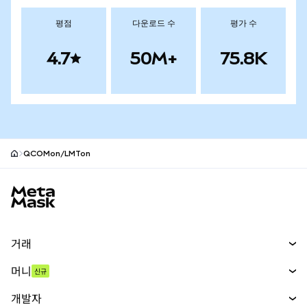
평점
다운로드 수
평가 수
4.7
50M+
75.8K
QCOMon/LMTon
MetaMask 사이트 바닥글
거래
스왑
머니
신규
예측 시장
신규
매수
개발자