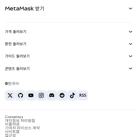
무기한 선물
신규
카드
문서 보기
MetaMask 받기
실물자산
mUSD
신규
대시보드
Transaction Shield
수익 창출
Smart Accounts Kit
에이전트 지갑
신규
가격 둘러보기
임베디드 지갑
Snaps
비트코인 가격
환전 둘러보기
MetaMask Connect
이더리움 가격
보상
신규
BTC를 USD로 환전
솔라나 가격
가이드 둘러보기
Snaps
보안
ETH를 USD로 환전
BTC 매수
시바이누 가격
USDT를 INR로 환전
콘텐츠 둘러보기
웹3 서비스
고객 지원
ETH 매수
페페 가격
비트코인 지갑
BTC를 USDT로 환전
SOL 매수
채용
테더 가격
솔라나 지갑
한국어
BTC를 INR로 환전
PEPE 매수
연락처
USDC 가격
최고의 암호화폐 카드
ETH를 USDT로 환전
USDT 매수
체인링크 가격
최고의 모바일 암호화폐 지갑
USDT를 PHP로 환전
USDC 매수
Polymarket이란?
BTC를 EUR로 환전
SHIB 매수
Consensys
암호화폐 세금 뉴스
개인정보 처리방침
이용약관
BNB 매수
기여자 라이선스 계약
암호화폐 매수 방법
사이트맵
접근성