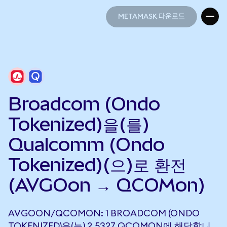
METAMASK 다운로드
METAMASK 다운로드
Broadcom (Ondo
Tokenized)을(를)
Qualcomm (Ondo
Tokenized)(으)로 환전
(AVGOon → QCOMon)
AVGOON/QCOMON: 1 BROADCOM (ONDO
TOKENIZED)은(는) 2.5327 QCOMON에 해당합니