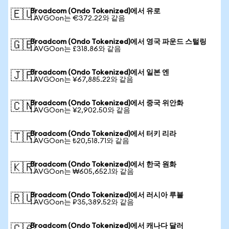
Broadcom (Ondo Tokenized)에서 유로
🇪🇺
1 AVGOon는 €372.22와 같음
Broadcom (Ondo Tokenized)에서 영국 파운드 스털링
🇬🇧
1 AVGOon는 £318.86와 같음
Broadcom (Ondo Tokenized)에서 일본 엔
🇯🇵
1 AVGOon는 ¥67,885.22와 같음
Broadcom (Ondo Tokenized)에서 중국 위안화
🇨🇳
1 AVGOon는 ¥2,902.50와 같음
Broadcom (Ondo Tokenized)에서 터키 리라
🇹🇷
1 AVGOon는 ₺20,518.71와 같음
Broadcom (Ondo Tokenized)에서 한국 원화
🇰🇷
1 AVGOon는 ₩605,652.1와 같음
Broadcom (Ondo Tokenized)에서 러시아 루블
🇷🇺
1 AVGOon는 ₽35,389.52와 같음
Broadcom (Ondo Tokenized)에서 캐나다 달러