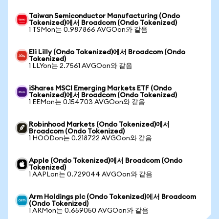
Taiwan Semiconductor Manufacturing (Ondo
Tokenized)에서 Broadcom (Ondo Tokenized)
1 TSMon는 0.987866 AVGOon와 같음
Eli Lilly (Ondo Tokenized)에서 Broadcom (Ondo
Tokenized)
1 LLYon는 2.7561 AVGOon와 같음
iShares MSCI Emerging Markets ETF (Ondo
Tokenized)에서 Broadcom (Ondo Tokenized)
1 EEMon는 0.154703 AVGOon와 같음
Robinhood Markets (Ondo Tokenized)에서
Broadcom (Ondo Tokenized)
1 HOODon는 0.218722 AVGOon와 같음
Apple (Ondo Tokenized)에서 Broadcom (Ondo
Tokenized)
1 AAPLon는 0.729044 AVGOon와 같음
Arm Holdings plc (Ondo Tokenized)에서 Broadcom
(Ondo Tokenized)
1 ARMon는 0.659050 AVGOon와 같음