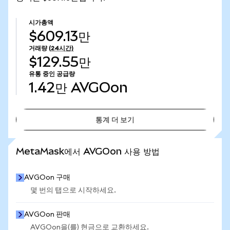
시가총액
$609.13만
거래량
(24시간)
$129.55만
유통 중인 공급량
1.42만
AVGOon
통계 더 보기
통계 더 보기
MetaMask에서 AVGOon 사용 방법
AVGOon 구매
몇 번의 탭으로 시작하세요.
AVGOon 판매
AVGOon을(를) 현금으로 교환하세요.