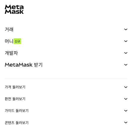
거래
스왑
머니
신규
예측 시장
신규
매수
개발자
무기한 선물
신규
카드
문서 보기
MetaMask 받기
실물자산
mUSD
신규
대시보드
Transaction Shield
수익 창출
Smart Accounts Kit
에이전트 지갑
신규
가격 둘러보기
임베디드 지갑
Snaps
비트코인 가격
환전 둘러보기
MetaMask Connect
이더리움 가격
보상
신규
BTC를 USD로 환전
솔라나 가격
가이드 둘러보기
Snaps
보안
ETH를 USD로 환전
BTC 매수
시바이누 가격
USDT를 INR로 환전
콘텐츠 둘러보기
웹3 서비스
고객 지원
ETH 매수
페페 가격
비트코인 지갑
BTC를 USDT로 환전