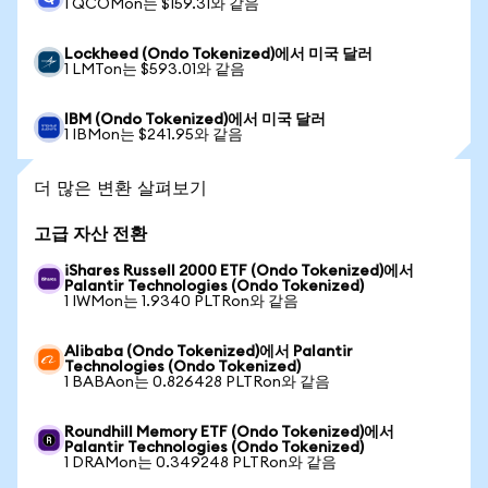
1 QCOMon는 $159.31와 같음
Lockheed (Ondo Tokenized)에서 미국 달러
1 LMTon는 $593.01와 같음
IBM (Ondo Tokenized)에서 미국 달러
1 IBMon는 $241.95와 같음
더 많은 변환 살펴보기
고급 자산 전환
iShares Russell 2000 ETF (Ondo Tokenized)에서
Palantir Technologies (Ondo Tokenized)
1 IWMon는 1.9340 PLTRon와 같음
Alibaba (Ondo Tokenized)에서 Palantir
Technologies (Ondo Tokenized)
1 BABAon는 0.826428 PLTRon와 같음
Roundhill Memory ETF (Ondo Tokenized)에서
Palantir Technologies (Ondo Tokenized)
1 DRAMon는 0.349248 PLTRon와 같음