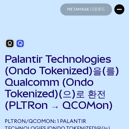
METAMASK 다운로드
METAMASK 다운로드
Palantir Technologies
(Ondo Tokenized)을(를)
Qualcomm (Ondo
Tokenized)(으)로 환전
(PLTRon → QCOMon)
PLTRON/QCOMON: 1 PALANTIR
TECHNOLOGIES (ONDO TOKENIZED)은(는)