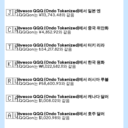
Invesco QQQ (Ondo Tokenized)에서 일본 엔
🇯🇵
1 QQQon는 ¥113,743.48와 같음
Invesco QQQ (Ondo Tokenized)에서 중국 위안화
🇨🇳
1 QQQon는 ¥4,852.92와 같음
Invesco QQQ (Ondo Tokenized)에서 터키 리라
🇹🇷
1 QQQon는 ₺34,217.82와 같음
Invesco QQQ (Ondo Tokenized)에서 한국 원화
🇰🇷
1 QQQon는 ₩1,022,582.11와 같음
Invesco QQQ (Ondo Tokenized)에서 러시아 루블
🇷🇺
1 QQQon는 ₽58,600.93와 같음
Invesco QQQ (Ondo Tokenized)에서 캐나다 달러
🇨🇦
1 QQQon는 $1,008.02와 같음
Invesco QQQ (Ondo Tokenized)에서 호주 달러
🇦🇺
1 QQQon는 $1,020.98와 같음