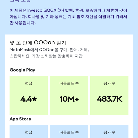
이 제품은 Invesco QQQ이(가) 발행, 후원, 보증하거나 제휴한 것이
아닙니다. 회사명 및 기타 상표는 기초 참조 자산을 식별하기 위해서
만 사용됩니다.
몇 초 만에 QQQon 받기
MetaMask에서 QQQon을 구매, 판매, 거래,
스왑하세요. 가장 신뢰받는 암호화폐 지갑.
Google Play
평점
다운로드 수
평가 수
4.4
10M+
483.7K
App Store
평점
다운로드 수
평가 수