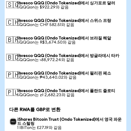
Invesco QQQ (Ondo Tokenized)에서 싱가포르 달러
🇸🇬
1 QQQon는 $922.29와 같음
Invesco QQQ (Ondo Tokenized)에서 스위스 프랑
🇨🇭
1 QQQon는 CHF 582.51와 같음
Invesco QQQ (Ondo Tokenized)에서 브라질 헤알
🇧🇷
1 QQQon는 R$3,674.50와 같음
Invesco QQQ (Ondo Tokenized)에서 방글라데시 타카
🇧🇩
1 QQQon는 ৳88,972.24와 같음
Invesco QQQ (Ondo Tokenized)에서 필리핀 페소
🇵🇭
1 QQQon는 ₱43,640.02와 같음
Invesco QQQ (Ondo Tokenized)에서 폴란드 즐로티
🇵🇱
1 QQQon는 zł 2,682.23와 같음
다른 RWA를 GBP로 변환
iShares Bitcoin Trust (Ondo Tokenized)에서 영국 파운
드 스털링
1 IBITon는 £27.19와 같음