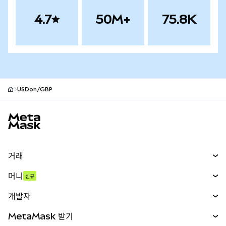
4.7
50M+
75.8K
USDon/GBP
MetaMask 사이트 바닥글
거래
스왑
머니
신규
예측 시장
신규
매수
개발자
무기한 선물
신규
카드
문서 보기
MetaMask 받기
실물자산
mUSD
신규
대시보드