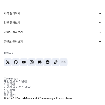
Transaction Shield
수익 창출
Smart Accounts Kit
에이전트 지갑
신규
가격 둘러보기
임베디드 지갑
Snaps
비트코인 가격
환전 둘러보기
MetaMask Connect
이더리움 가격
보상
신규
BTC를 USD로 환전
솔라나 가격
가이드 둘러보기
Snaps
보안
ETH를 USD로 환전
BTC 매수
시바이누 가격
USDT를 INR로 환전
콘텐츠 둘러보기
웹3 서비스
고객 지원
ETH 매수
페페 가격
비트코인 지갑
BTC를 USDT로 환전
SOL 매수
채용
테더 가격
솔라나 지갑
한국어
BTC를 INR로 환전
PEPE 매수
연락처
USDC 가격
최고의 암호화폐 카드
ETH를 USDT로 환전
USDT 매수
체인링크 가격
최고의 모바일 암호화폐 지갑
USDT를 PHP로 환전
USDC 매수
Polymarket이란?
BTC를 EUR로 환전
SHIB 매수
Consensys
암호화폐 세금 뉴스
개인정보 처리방침
이용약관
BNB 매수
기여자 라이선스 계약
암호화폐 매수 방법
사이트맵
접근성
비트코인 매도 방법
쿠키 관리
©2026 MetaMask • A Consensys Formation