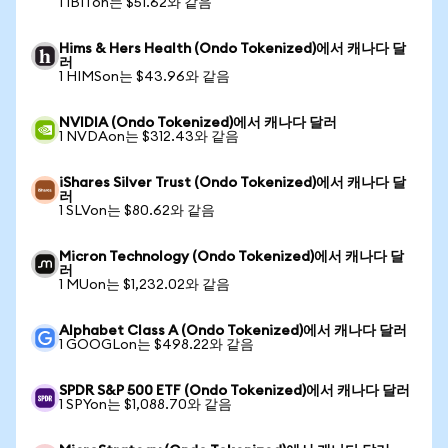
1 IBITon는 $51.62와 같음
Hims & Hers Health (Ondo Tokenized)에서 캐나다 달
러
1 HIMSon는 $43.96와 같음
NVIDIA (Ondo Tokenized)에서 캐나다 달러
1 NVDAon는 $312.43와 같음
iShares Silver Trust (Ondo Tokenized)에서 캐나다 달
러
1 SLVon는 $80.62와 같음
Micron Technology (Ondo Tokenized)에서 캐나다 달
러
1 MUon는 $1,232.02와 같음
Alphabet Class A (Ondo Tokenized)에서 캐나다 달러
1 GOOGLon는 $498.22와 같음
SPDR S&P 500 ETF (Ondo Tokenized)에서 캐나다 달러
1 SPYon는 $1,088.70와 같음