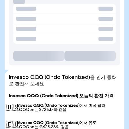
Invesco QQQ (Ondo Tokenized)을 인기 통화
로 환전해 보세요
Invesco QQQ (Ondo Tokenized) 오늘의 환전 가격
Invesco QQQ (Ondo Tokenized)에서 미국 달러
🇺🇸
1 QQQon는 $726.17와 같음
Invesco QQQ (Ondo Tokenized)에서 유로
🇪🇺
1 QQQon는 €628.23와 같음