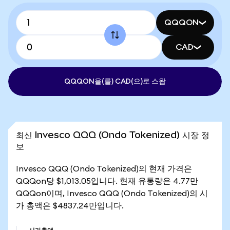
QQQON
CAD
QQQON을(를) CAD(으)로 스왑
최신 Invesco QQQ (Ondo Tokenized) 시장 정
보
Invesco QQQ (Ondo Tokenized)의 현재 가격은
QQQon당 $1,013.05입니다. 현재 유통량은 4.77만
QQQon이며, Invesco QQQ (Ondo Tokenized)의 시
가 총액은 $4837.24만입니다.