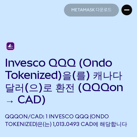
METAMASK 다운로드
METAMASK 다운로드
Invesco QQQ (Ondo
Tokenized)을(를) 캐나다
달러(으)로 환전 (QQQon
→ CAD)
QQQON/CAD: 1 INVESCO QQQ (ONDO
TOKENIZED)은(는) 1,013.0493 CAD에 해당합니다