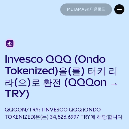
METAMASK 다운로드
METAMASK 다운로드
Invesco QQQ (Ondo
Tokenized)을(를) 터키 리
라(으)로 환전 (QQQon →
TRY)
QQQON/TRY: 1 INVESCO QQQ (ONDO
TOKENIZED)은(는) 34,526.6997 TRY에 해당합니다