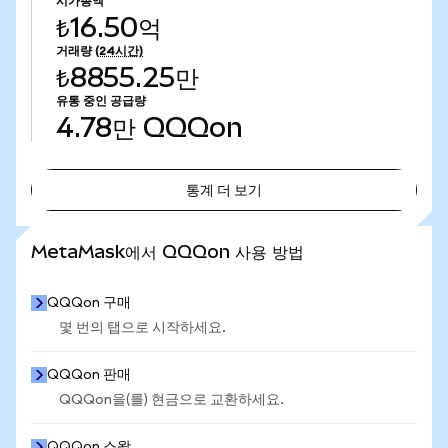
시가총액
₺16.50억
거래량
(24시간)
₺8855.25만
유통 중인 공급량
4.78만
QQQon
통계 더 보기
통계 더 보기
MetaMask에서 QQQon 사용 방법
QQQon 구매
몇 번의 탭으로 시작하세요.
QQQon 판매
QQQon을(를) 현금으로 교환하세요.
QQQon 스왑