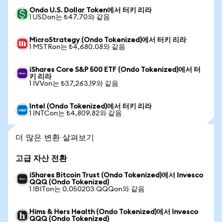
Ondo U.S. Dollar Token에서 터키 리라
1 USDon는 ₺47.70와 같음
MicroStrategy (Ondo Tokenized)에서 터키 리라
1 MSTRon는 ₺4,680.08와 같음
iShares Core S&P 500 ETF (Ondo Tokenized)에서 터
키 리라
1 IVVon는 ₺37,263.19와 같음
Intel (Ondo Tokenized)에서 터키 리라
1 INTCon는 ₺4,809.82와 같음
더 많은 변환 살펴보기
고급 자산 전환
iShares Bitcoin Trust (Ondo Tokenized)에서 Invesco
QQQ (Ondo Tokenized)
1 IBITon는 0.050203 QQQon와 같음
Hims & Hers Health (Ondo Tokenized)에서 Invesco
QQQ (Ondo Tokenized)