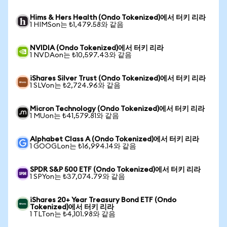
Hims & Hers Health (Ondo Tokenized)에서 터키 리라
1 HIMSon는 ₺1,479.58와 같음
NVIDIA (Ondo Tokenized)에서 터키 리라
1 NVDAon는 ₺10,597.43와 같음
iShares Silver Trust (Ondo Tokenized)에서 터키 리라
1 SLVon는 ₺2,724.96와 같음
Micron Technology (Ondo Tokenized)에서 터키 리라
1 MUon는 ₺41,579.81와 같음
Alphabet Class A (Ondo Tokenized)에서 터키 리라
1 GOOGLon는 ₺16,994.14와 같음
SPDR S&P 500 ETF (Ondo Tokenized)에서 터키 리라
1 SPYon는 ₺37,074.79와 같음
iShares 20+ Year Treasury Bond ETF (Ondo
Tokenized)에서 터키 리라
1 TLTon는 ₺4,101.98와 같음