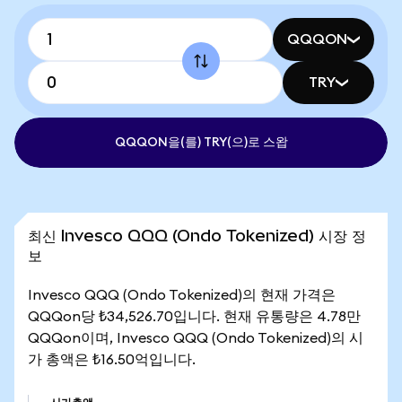
QQQON
TRY
QQQON을(를) TRY(으)로 스왑
최신 Invesco QQQ (Ondo Tokenized) 시장 정
보
Invesco QQQ (Ondo Tokenized)의 현재 가격은
QQQon당 ₺34,526.70입니다. 현재 유통량은 4.78만
QQQon이며, Invesco QQQ (Ondo Tokenized)의 시
가 총액은 ₺16.50억입니다.